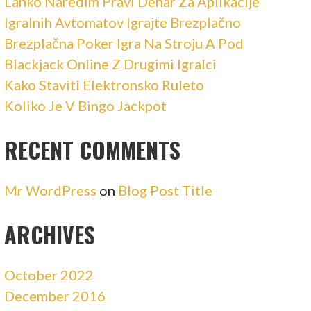
Lahko Naredim Pravi Denar Za Aplikacije
Igralnih Avtomatov Igrajte Brezplačno
Brezplačna Poker Igra Na Stroju A Pod
Blackjack Online Z Drugimi Igralci
Kako Staviti Elektronsko Ruleto
Koliko Je V Bingo Jackpot
RECENT COMMENTS
Mr WordPress
on
Blog Post Title
ARCHIVES
October 2022
December 2016