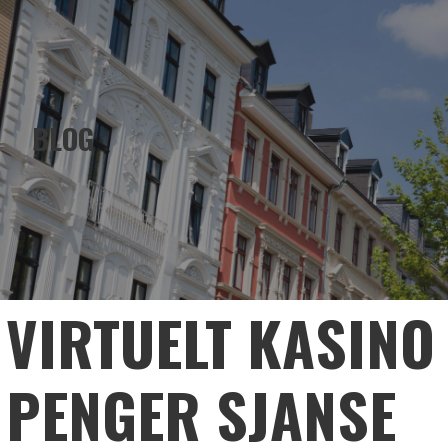
EMERALD HOLDINGS
Skip
to
content
BLOG
VIRTUELT KASINO
PENGER SJANSE