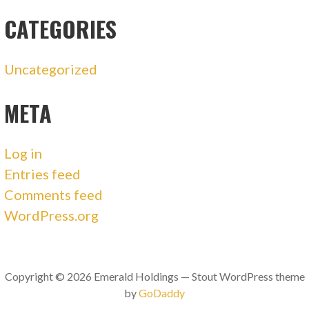
CATEGORIES
Uncategorized
META
Log in
Entries feed
Comments feed
WordPress.org
Copyright © 2026 Emerald Holdings — Stout WordPress theme
by
GoDaddy