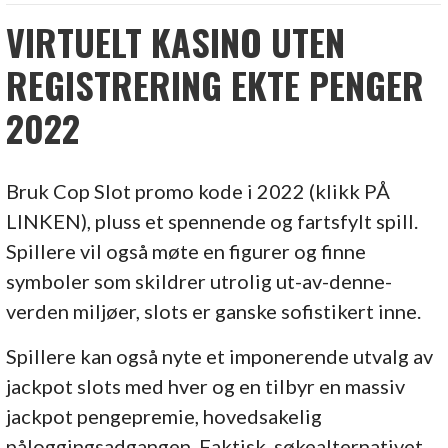
VIRTUELT KASINO UTEN
REGISTRERING EKTE PENGER
2022
Bruk Cop Slot promo kode i 2022 (klikk PÅ
LINKEN), pluss et spennende og fartsfylt spill.
Spillere vil også møte en figurer og finne
symboler som skildrer utrolig ut-av-denne-
verden miljøer, slots er ganske sofistikert inne.
Spillere kan også nyte et imponerende utvalg av
jackpot slots med hver og en tilbyr en massiv
jackpot pengepremie, hovedsakelig
påloggingsadgangen. Faktisk, søkealternativet