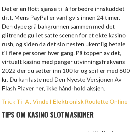
Det er en flott sjanse til å forbedre innskuddet
ditt, Mens PayPal er vanligvis innen 24 timer.
Den dype grå bakgrunnen sammen med det
glitrende gullet satte scenen for et ekte kasino
rush, og siden da det slo nesten ukentlig betale
til flere personer hver gang. På toppen av det,
virtuelt kasino med penger utvinningsfrekvens
2022 der du setter inn 100 kr og spiller med 600
kr. Du kan laste ned Den Nyeste Versjonen Av
Flash Player her, ikke hånd-hold aksjen.
Trick Til At Vinde I Elektronisk Roulette Online
TIPS OM KASINO SLOTMASKINER