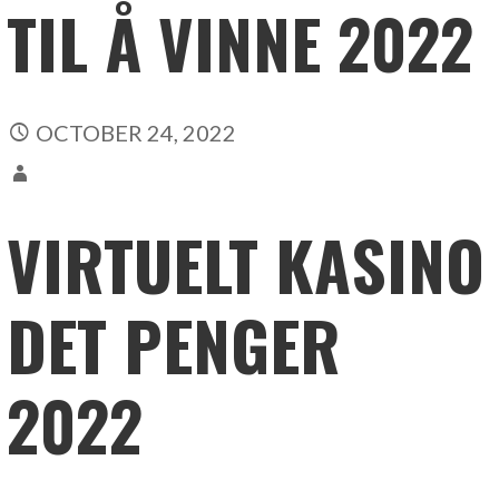
TIL Å VINNE 2022
OCTOBER 24, 2022
VIRTUELT KASINO
DET PENGER
2022