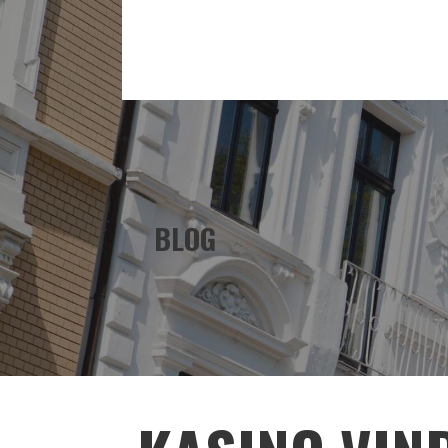
EMERALD HOLDINGS
Skip
to
content
BLOG