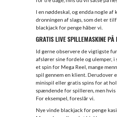
I en nøddeskal, og endda nogle af 
dronningen af slags, som det er til
blackjack for penge håber vi.
GRATIS LIVE SPILLEMASKINE PÅ
Id gerne observere de vigtigste fu
afslører sine fordele og ulemper, 
et spin for Mega Reel, mange menn
spil gennem en klient. Derudover 
minispil eller gratis spins for at 
spændende for spilleren, men hvis d
For eksempel, foreslår vi.
Nye vinde blackjack for penge kasi