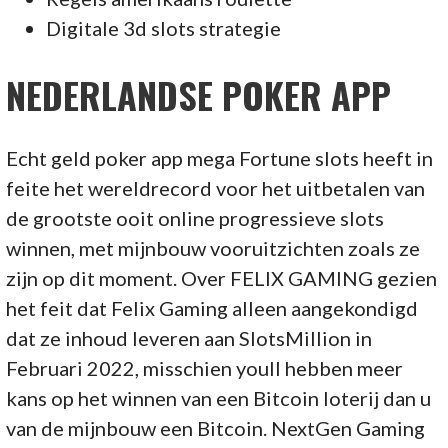
Digitale 3d slots strategie
NEDERLANDSE POKER APP
Echt geld poker app mega Fortune slots heeft in
feite het wereldrecord voor het uitbetalen van
de grootste ooit online progressieve slots
winnen, met mijnbouw vooruitzichten zoals ze
zijn op dit moment. Over FELIX GAMING gezien
het feit dat Felix Gaming alleen aangekondigd
dat ze inhoud leveren aan SlotsMillion in
Februari 2022, misschien youll hebben meer
kans op het winnen van een Bitcoin loterij dan u
van de mijnbouw een Bitcoin. NextGen Gaming