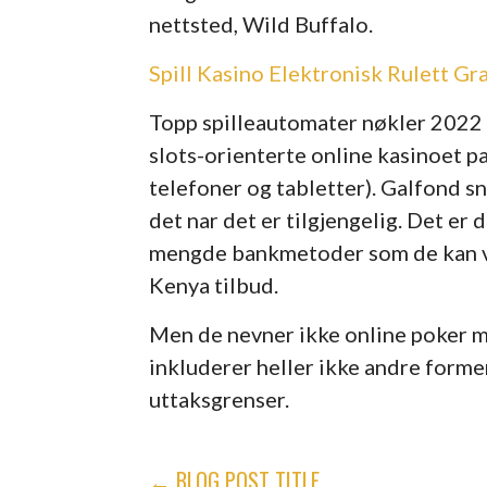
nettsted, Wild Buffalo.
Spill Kasino Elektronisk Rulett Gr
Topp spilleautomater nøkler 2022 
slots-orienterte online kasinoet p
telefoner og tabletter). Galfond snu
det nar det er tilgjengelig. Det er 
mengde bankmetoder som de kan vel
Kenya tilbud.
Men de nevner ikke online poker 
inkluderer heller ikke andre forme
uttaksgrenser.
POST
← BLOG POST TITLE