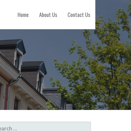
Home
About Us
Contact Us
ARCH