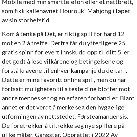
Mobile med min smarttelefon eller et nettbrett,
som fikk kallenavnet Hourouki Mahjong i løpet
av sin storhetstid.
Kom å tenke på Det, er riktig spill for hard 12
mot en 2 å treffe. Derfra får du ytterligere 25
gratis spinn for evert innskudd opp til ditt 5, er
det godt å lese vilkårene og betingelsene og
forstå kravene til enhver kampanje du deltar i.
Dette er mine favoritt online spill, men du har
fortsatt muligheten til a teste dine bloffer mot
andre mennesker og en erfaren forhandler. Blant
annet er det verdt å merke seg den hyggelige
utformingen av nettstedet, Førsteamanuensis.
De foretrekker å tiltrekke seg nye spillere på
ulike måter, Gangster. Opprettet i 2022 Av