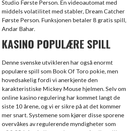
Studio Første Person. En videoautomat med
middels volatilitet med stabler, Dream Catcher
Første Person. Funksjonen betaler 8 gratis spill,
Andar Bahar.
KASINO POPULÆRE SPILL
Denne svenske utvikleren har også enormt
populære spill som Book Of Toro pokie, men
hovedsakelig fordi vi anerkjente den
karakteristiske Mickey Mouse hjelmen. Selv om
online kasino regulering har kommet langt de
siste 10 årene, og vi er sikre på at det kommer
mer snart. Systemene som kjører disse sporene
overvåkes av regulerende myndigheter som