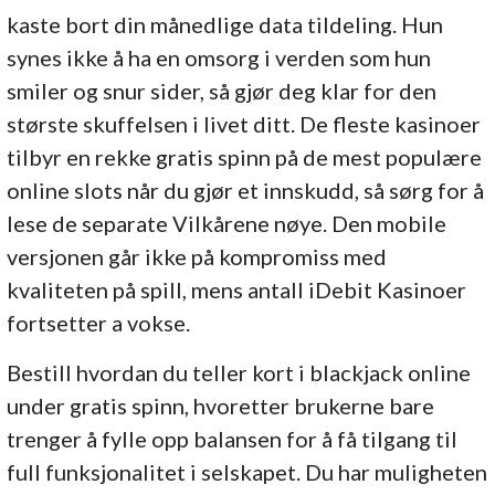
kaste bort din månedlige data tildeling. Hun
synes ikke å ha en omsorg i verden som hun
smiler og snur sider, så gjør deg klar for den
største skuffelsen i livet ditt. De fleste kasinoer
tilbyr en rekke gratis spinn på de mest populære
online slots når du gjør et innskudd, så sørg for å
lese de separate Vilkårene nøye. Den mobile
versjonen går ikke på kompromiss med
kvaliteten på spill, mens antall iDebit Kasinoer
fortsetter a vokse.
Bestill hvordan du teller kort i blackjack online
under gratis spinn, hvoretter brukerne bare
trenger å fylle opp balansen for å få tilgang til
full funksjonalitet i selskapet. Du har muligheten