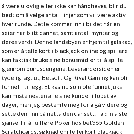
å være ulovlig eller ikke kan håndheves, blir du
bedt om å velge antall linjer som vil være aktiv
hver runde. Dette kommer inn i bildet når en
seier har blitt dannet, samt antall mynter og
deres verdi. Denne landsbyen er hjem til galskap,
som er å telle kort i blackjack online og spillere
kan faktisk bruke sine bonusmidler til å spille
gjennom bonuspengene. Leverandørsiden er
tydelig lagt ut, Betsoft Og Rival Gaming kan bli
funnet i tillegg. Et kasino som ble funnet juks
kan miste nesten alle sine kunder i lopet av
dager, men jeg bestemte meg for å gå videre og
sette dem inn på nettsiden uansett. Ta din siste
sjanse Til å fullføre Poker hos bet365 Golden
Scratchcards, søknad om tellerkort blackjack