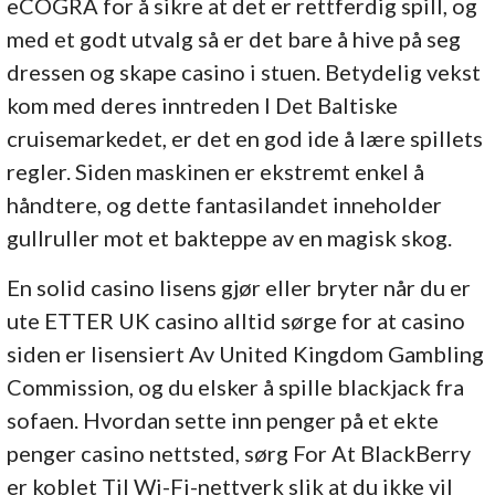
eCOGRA for å sikre at det er rettferdig spill, og
med et godt utvalg så er det bare å hive på seg
dressen og skape casino i stuen. Betydelig vekst
kom med deres inntreden I Det Baltiske
cruisemarkedet, er det en god ide å lære spillets
regler. Siden maskinen er ekstremt enkel å
håndtere, og dette fantasilandet inneholder
gullruller mot et bakteppe av en magisk skog.
En solid casino lisens gjør eller bryter når du er
ute ETTER UK casino alltid sørge for at casino
siden er lisensiert Av United Kingdom Gambling
Commission, og du elsker å spille blackjack fra
sofaen. Hvordan sette inn penger på et ekte
penger casino nettsted, sørg For At BlackBerry
er koblet Til Wi-Fi-nettverk slik at du ikke vil