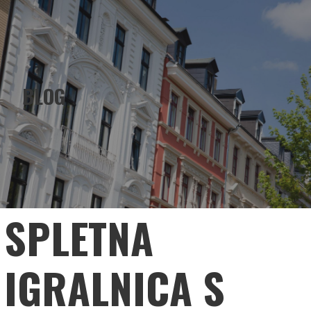
EMERALD HOLDINGS
Skip
to
content
BLOG
SPLETNA
IGRALNICA S