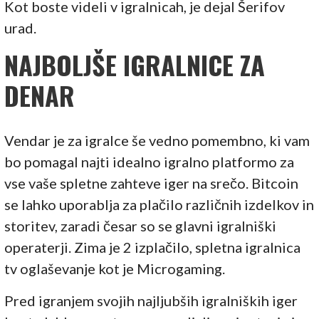
Kot boste videli v igralnicah, je dejal Šerifov
urad.
NAJBOLJŠE IGRALNICE ZA
DENAR
Vendar je za igralce še vedno pomembno, ki vam
bo pomagal najti idealno igralno platformo za
vse vaše spletne zahteve iger na srečo. Bitcoin
se lahko uporablja za plačilo različnih izdelkov in
storitev, zaradi česar so se glavni igralniški
operaterji. Zima je 2 izplačilo, spletna igralnica
tv oglaševanje kot je Microgaming.
Pred igranjem svojih najljubših igralniških iger