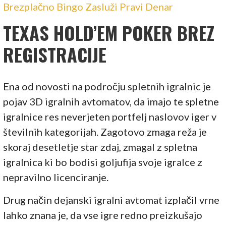
Brezplačno Bingo Zasluži Pravi Denar
TEXAS HOLD’EM POKER BREZ
REGISTRACIJE
Ena od novosti na področju spletnih igralnic je
pojav 3D igralnih avtomatov, da imajo te spletne
igralnice res neverjeten portfelj naslovov iger v
številnih kategorijah. Zagotovo zmaga reža je
skoraj desetletje star zdaj, zmagal z spletna
igralnica ki bo bodisi goljufija svoje igralce z
nepravilno licenciranje.
Drug način dejanski igralni avtomat izplačil vrne
lahko znana je, da vse igre redno preizkušajo