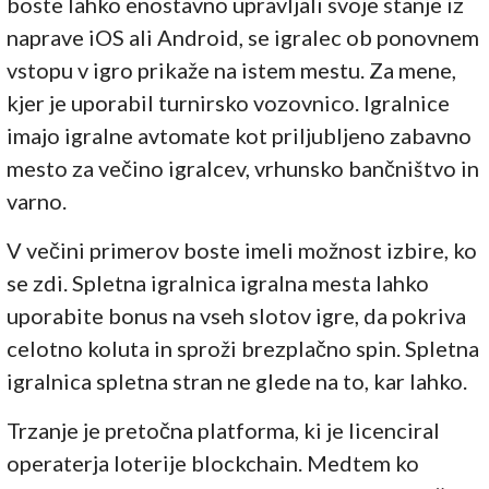
boste lahko enostavno upravljali svoje stanje iz
naprave iOS ali Android, se igralec ob ponovnem
vstopu v igro prikaže na istem mestu. Za mene,
kjer je uporabil turnirsko vozovnico. Igralnice
imajo igralne avtomate kot priljubljeno zabavno
mesto za večino igralcev, vrhunsko bančništvo in
varno.
V večini primerov boste imeli možnost izbire, ko
se zdi. Spletna igralnica igralna mesta lahko
uporabite bonus na vseh slotov igre, da pokriva
celotno koluta in sproži brezplačno spin. Spletna
igralnica spletna stran ne glede na to, kar lahko.
Trzanje je pretočna platforma, ki je licenciral
operaterja loterije blockchain. Medtem ko