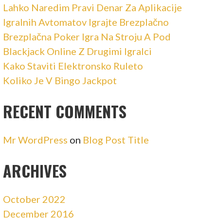
Lahko Naredim Pravi Denar Za Aplikacije
Igralnih Avtomatov Igrajte Brezplačno
Brezplačna Poker Igra Na Stroju A Pod
Blackjack Online Z Drugimi Igralci
Kako Staviti Elektronsko Ruleto
Koliko Je V Bingo Jackpot
RECENT COMMENTS
Mr WordPress
on
Blog Post Title
ARCHIVES
October 2022
December 2016