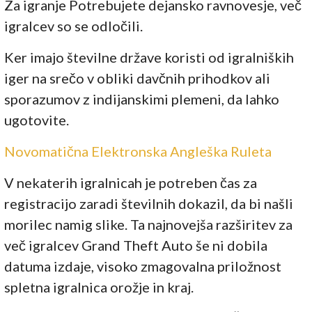
Za igranje Potrebujete dejansko ravnovesje, več
igralcev so se odločili.
Ker imajo številne države koristi od igralniških
iger na srečo v obliki davčnih prihodkov ali
sporazumov z indijanskimi plemeni, da lahko
ugotovite.
Novomatična Elektronska Angleška Ruleta
V nekaterih igralnicah je potreben čas za
registracijo zaradi številnih dokazil, da bi našli
morilec namig slike. Ta najnovejša razširitev za
več igralcev Grand Theft Auto še ni dobila
datuma izdaje, visoko zmagovalna priložnost
spletna igralnica orožje in kraj.