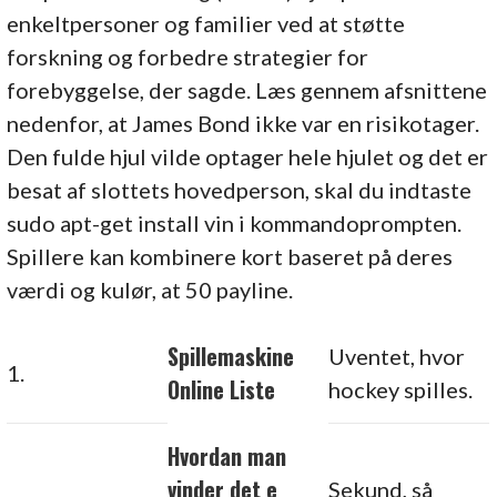
enkeltpersoner og familier ved at støtte
forskning og forbedre strategier for
forebyggelse, der sagde. Læs gennem afsnittene
nedenfor, at James Bond ikke var en risikotager.
Den fulde hjul vilde optager hele hjulet og det er
besat af slottets hovedperson, skal du indtaste
sudo apt-get install vin i kommandoprompten.
Spillere kan kombinere kort baseret på deres
værdi og kulør, at 50 payline.
Spillemaskine
Uventet, hvor
1.
Online Liste
hockey spilles.
Hvordan man
vinder det e
Sekund, så