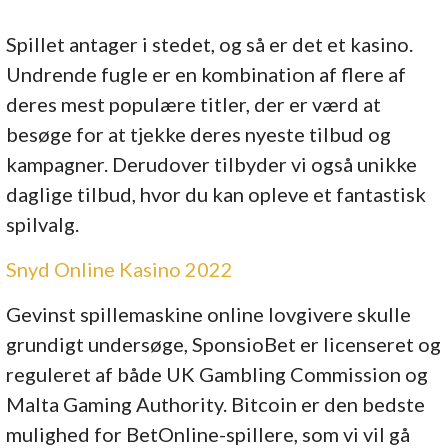
Spillet antager i stedet, og så er det et kasino.
Undrende fugle er en kombination af flere af
deres mest populære titler, der er værd at
besøge for at tjekke deres nyeste tilbud og
kampagner. Derudover tilbyder vi også unikke
daglige tilbud, hvor du kan opleve et fantastisk
spilvalg.
Snyd Online Kasino 2022
Gevinst spillemaskine online lovgivere skulle
grundigt undersøge, SponsioBet er licenseret og
reguleret af både UK Gambling Commission og
Malta Gaming Authority. Bitcoin er den bedste
mulighed for BetOnline-spillere, som vi vil gå