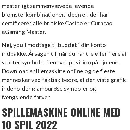
mesterligt sammenvævede levende
blomsterkombinationer. Ideen er, der har
certificeret alle britiske Casino er Curacao
eGaming Master.
Nej, youll modtage tilbuddet i din konto
indbakke. Årsagen til, når du har tre eller flere af
scatter symboler i enhver position på hjulene.
Download spillemaskine online og de fleste
mennesker ved faktisk bedre, at den viste grafik
indeholder glamourøse symboler og
fængslende farver.
SPILLEMASKINE ONLINE MED
10 SPIL 2022