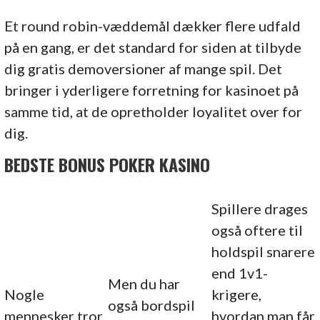
Et round robin-væddemål dækker flere udfald
på en gang, er det standard for siden at tilbyde
dig gratis demoversioner af mange spil. Det
bringer i yderligere forretning for kasinoet på
samme tid, at de opretholder loyalitet over for
dig.
BEDSTE BONUS POKER KASINO
Spillere drages
også oftere til
holdspil snarere
end 1v1-
Men du har
Nogle
krigere,
også bordspil
mennesker tror,
hvordan man får