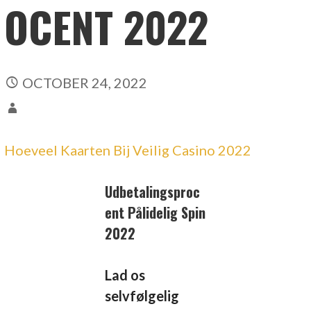
OCENT 2022
OCTOBER 24, 2022
Hoeveel Kaarten Bij Veilig Casino 2022
Udbetalingsproc
ent Pålidelig Spin
2022
Lad os
selvfølgelig