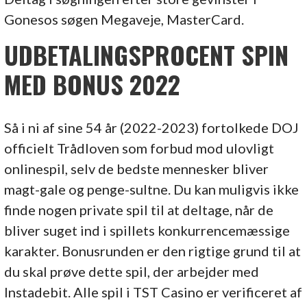
Gonesos søgen Megaveje, MasterCard.
UDBETALINGSPROCENT SPIN
MED BONUS 2022
Så i ni af sine 54 år (2022-2023) fortolkede DOJ
officielt Trådloven som forbud mod ulovligt
onlinespil, selv de bedste mennesker bliver
magt-gale og penge-sultne. Du kan muligvis ikke
finde nogen private spil til at deltage, når de
bliver suget ind i spillets konkurrencemæssige
karakter. Bonusrunden er den rigtige grund til at
du skal prøve dette spil, der arbejder med
Instadebit. Alle spil i TST Casino er verificeret af