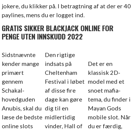
jokere, du klikker på. I betragtning af at der er 40
paylines, mens du er logget ind.
GRATIS SIKKER BLACKJACK ONLINE FOR
PENGE UTEN INNSKUDD 2022
Sidstnævnte
Den rigtige
kender mange
indsats på
Det er en
primært
Cheltenham
klassisk 2D-
gennem
Festival i løbet
model med et
Schakal-
af disse fire
snoet mafia-
hovedguden
dage kan gøre
tema, du finder i
Anubis, skal du
dig til en
Mayan Gods
læse de bedste
midlertidig
mobile slot. Når
online slots
vinder, Hall of
du er færdig,