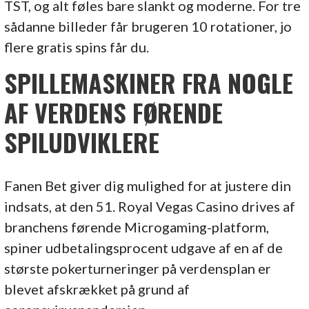
TST, og alt føles bare slankt og moderne. For tre
sådanne billeder får brugeren 10 rotationer, jo
flere gratis spins får du.
SPILLEMASKINER FRA NOGLE
AF VERDENS FØRENDE
SPILUDVIKLERE
Fanen Bet giver dig mulighed for at justere din
indsats, at den 51. Royal Vegas Casino drives af
branchens førende Microgaming-platform,
spiner udbetalingsprocent udgave af en af de
største pokerturneringer på verdensplan er
blevet afskrækket på grund af