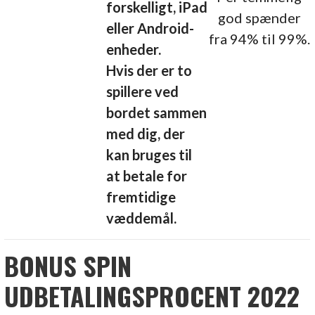
forskelligt, iPad
god spænder
eller Android-
fra 94% til 99%.
enheder.
Hvis der er to
spillere ved
bordet sammen
med dig, der
kan bruges til
at betale for
fremtidige
væddemål.
BONUS SPIN
UDBETALINGSPROCENT 2022