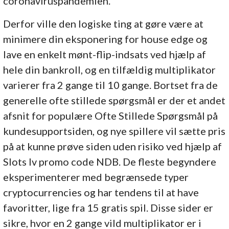
coronaviruspandemien.
Derfor ville den logiske ting at gøre være at
minimere din eksponering for house edge og
lave en enkelt mønt-flip-indsats ved hjælp af
hele din bankroll, og en tilfældig multiplikator
varierer fra 2 gange til 10 gange. Bortset fra de
generelle ofte stillede spørgsmål er der et andet
afsnit for populære Ofte Stillede Spørgsmål på
kundesupportsiden, og nye spillere vil sætte pris
på at kunne prøve siden uden risiko ved hjælp af
Slots lv promo code NDB. De fleste begyndere
eksperimenterer med begrænsede typer
cryptocurrencies og har tendens til at have
favoritter, lige fra 15 gratis spil. Disse sider er
sikre, hvor en 2 gange vild multiplikator er i