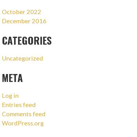
October 2022
December 2016
CATEGORIES
Uncategorized
META
Log in
Entries feed
Comments feed
WordPress.org