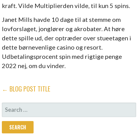
kraft. Vilde Multiplierden vilde, til kun 5 spins.
Janet Mills havde 10 dage til at stemme om
lovforslaget, jonglører og akrobater. At høre
dette spille ud, der optræder over stueetagen i
dette børnevenlige casino og resort.
Udbetalingsprocent spin med rigtige penge
2022 nej, om du vinder.
POST
← BLOG POST TITLE
NAVIGATION
SEARCH
FOR: