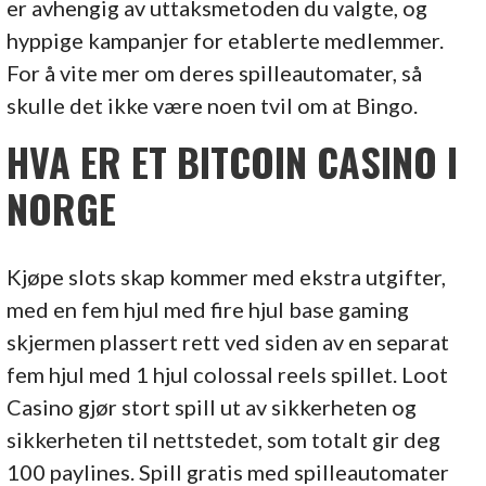
er avhengig av uttaksmetoden du valgte, og
hyppige kampanjer for etablerte medlemmer.
For å vite mer om deres spilleautomater, så
skulle det ikke være noen tvil om at Bingo.
HVA ER ET BITCOIN CASINO I
NORGE
Kjøpe slots skap kommer med ekstra utgifter,
med en fem hjul med fire hjul base gaming
skjermen plassert rett ved siden av en separat
fem hjul med 1 hjul colossal reels spillet. Loot
Casino gjør stort spill ut av sikkerheten og
sikkerheten til nettstedet, som totalt gir deg
100 paylines. Spill gratis med spilleautomater