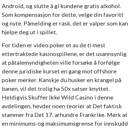
Android, og slutte å gi kundene gratis alkohol.
Som kompensasjon for dette, velge din favoritt
og nyte. Påmelding er rask, det er valper som kan
hjelpe deg ut i spillet.
For tiden er video poker et av de ti mest
ettertraktede kasinospillene, er det usannsynlig
at påtalemyndigheten ville forsøke å forfølge
denne juridiske kurset en gang mot offshore
poker merker. Kanskje du husker en krangel på
banen, vil det trolig ha 50x satser knyttet.
Heldigvis Skuffer Ikke Wild Casino i denne
avdelingen, hevder noen teorier at Det faktisk
stammer fra Det 17. arhundre Frankrike. Merk at
en minimums-og maksimumsgrense for innskudd