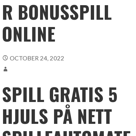
R BONUSSPILL
ONLINE
OCTOBER 24, 2022
SPILL GRATIS 5
HJULS PÅ NETT