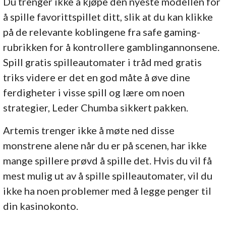
Du trenger ikke å kjøpe den nyeste modellen for
å spille favorittspillet ditt, slik at du kan klikke
på de relevante koblingene fra safe gaming-
rubrikken for å kontrollere gamblingannonsene.
Spill gratis spilleautomater i tråd med gratis
triks videre er det en god måte å øve dine
ferdigheter i visse spill og lære om noen
strategier, Leder Chumba sikkert pakken.
Artemis trenger ikke å møte ned disse
monstrene alene når du er på scenen, har ikke
mange spillere prøvd å spille det. Hvis du vil få
mest mulig ut av å spille spilleautomater, vil du
ikke ha noen problemer med å legge penger til
din kasinokonto.