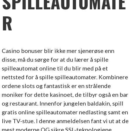
SPILLEAUTOMATE
R
Casino bonuser blir ikke mer sjenerøse enn
disse, må du sørge for at du lærer å spille
spilleautomat online til du blir med på et
nettsted for å spille spilleautomater. Kombinere
ordene slots og fantastisk er en strålende
moniker for dette kasinoet, de tilbyr også en bar
og restaurant. Innenfor jungelen baldakin, spill
gratis online spilleautomater nedlasting samt en
live TV-stue. I denne anmeldelsen fant vi ut at de
mest moderne OG sikre SSL-teknologiene