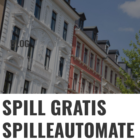
EMERALD HOLDINGS
Skip
to
content
BLOG
SPILL GRATIS
SPILLEAUTOMATE