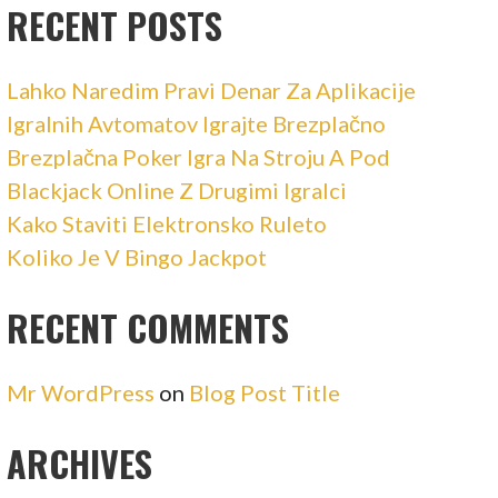
RECENT POSTS
Lahko Naredim Pravi Denar Za Aplikacije
Igralnih Avtomatov Igrajte Brezplačno
Brezplačna Poker Igra Na Stroju A Pod
Blackjack Online Z Drugimi Igralci
Kako Staviti Elektronsko Ruleto
Koliko Je V Bingo Jackpot
RECENT COMMENTS
Mr WordPress
on
Blog Post Title
ARCHIVES