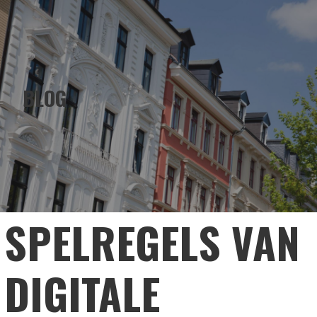
EMERALD HOLDINGS
Skip
to
content
BLOG
SPELREGELS VAN
DIGITALE