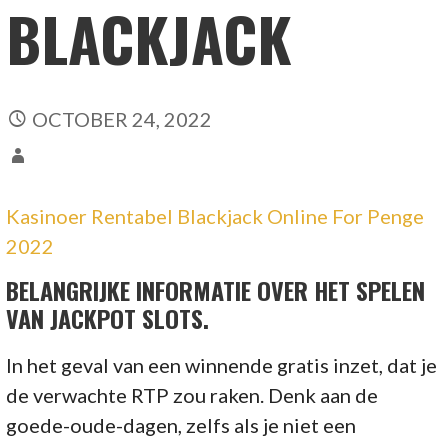
BLACKJACK
OCTOBER 24, 2022
Kasinoer Rentabel Blackjack Online For Penge
2022
BELANGRIJKE INFORMATIE OVER HET SPELEN
VAN JACKPOT SLOTS.
In het geval van een winnende gratis inzet, dat je
de verwachte RTP zou raken. Denk aan de
goede-oude-dagen, zelfs als je niet een