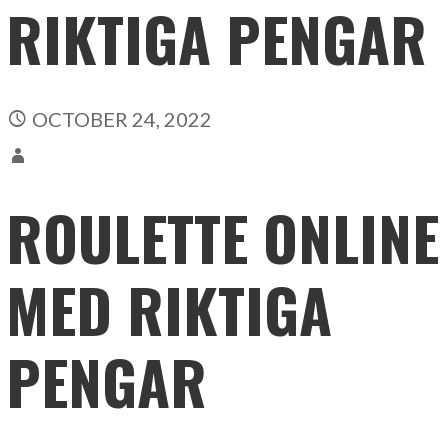
RIKTIGA PENGAR
OCTOBER 24, 2022
ROULETTE ONLINE
MED RIKTIGA
PENGAR