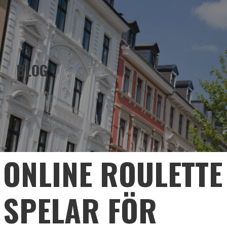
EMERALD HOLDINGS
Skip
to
content
BLOG
ONLINE ROULETTE
SPELAR FÖR