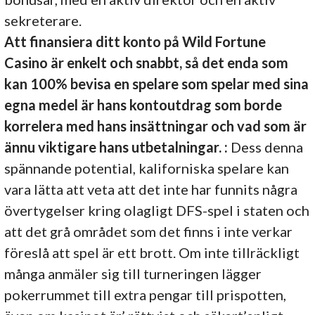
sekreterare.
Att finansiera ditt konto på Wild Fortune
Casino är enkelt och snabbt, så det enda som
kan 100% bevisa en spelare som spelar med sina
egna medel är hans kontoutdrag som borde
korrelera med hans insättningar och vad som är
ännu viktigare hans utbetalningar. :
Dess denna
spännande potential, kaliforniska spelare kan
vara lätta att veta att det inte har funnits några
övertygelser kring olagligt DFS-spel i staten och
att det grå området som det finns i inte verkar
föreslå att spel är ett brott. Om inte tillräckligt
många anmäler sig till turneringen lägger
pokerrummet till extra pengar till prispotten,