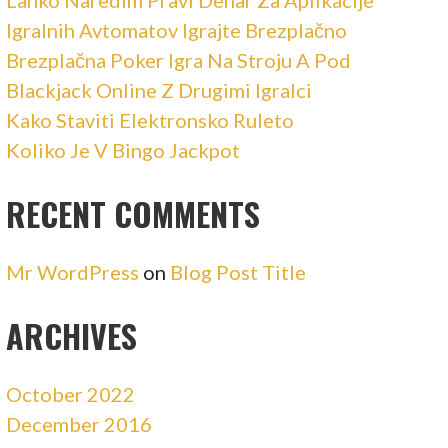
Lahko Naredim Pravi Denar Za Aplikacije
Igralnih Avtomatov Igrajte Brezplačno
Brezplačna Poker Igra Na Stroju A Pod
Blackjack Online Z Drugimi Igralci
Kako Staviti Elektronsko Ruleto
Koliko Je V Bingo Jackpot
RECENT COMMENTS
Mr WordPress
on
Blog Post Title
ARCHIVES
October 2022
December 2016