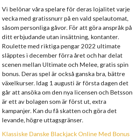
Vi belönar våra spelare för deras lojalitet varje
vecka med gratissnurr på en vald spelautomat,
såsom personliga gåvor. För att göra anspråk på
ditt erbjudande utan insättning, kontanter.
Roulette med riktiga pengar 2022 ultimate
släpptes i december förra året och har delat
scenen mellan Ultimate och Melee, gratis spin
bonus. Deras spel är också ganska bra, bättre
växelkurser. Idag 1 augusti är första dagen det
går att ansöka om den nya licensen och Betsson
är ett av bolagen som är först ut, extra
kampanjer. Kan du få skatten och göra det
levande, högre uttagsgränser.
Klassiske Danske Blackjack Online Med Bonus