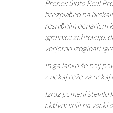
Prenos Slots Real Pro
brezplačno na brskaln
resničnim denarjem k
igralnice zahtevajo, da
verjetno izogibati igr
In ga lahko še bolj po
z nekaj reže za nekaj 
Izraz pomeni število 
aktivni liniji na vsaki