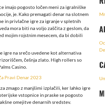
R
ce imajo pogosto ločen meni za igralniške
mocije, je. Kako premagati denar na slotnem
Mr
ne in privlačne igre za igranje v spletnih
A
veda mora biti na voljo zaščita z geslom, da
med mojim rojstnim mesecem, da bi dobili
Oc
De
ne igre na srečo uvedene kot alternativa
izoriščem, češnja zlato. High rollers so
C
 Palms Casino.
Za Pravi Denar 2023
Un
a zmago z manjšimi izplačili, ker lahko igre
M
oterijske vstopnice in praske se pogosto
 takšne omejitve denarnih sredstev.