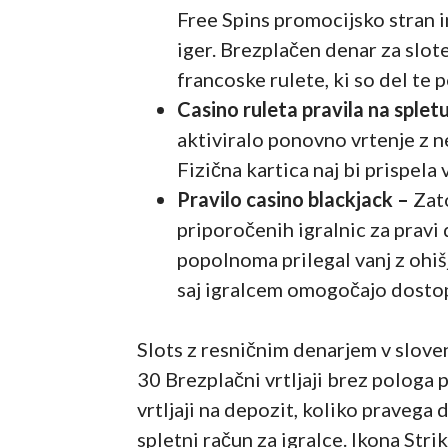
Free Spins promocijsko stran i
iger. Brezplačen denar za slo
francoske rulete, ki so del te
Casino ruleta pravila na splet
aktiviralo ponovno vrtenje z ne
Fizična kartica naj bi prispel
Pravilo casino blackjack –
Zato
priporočenih igralnic za pravi 
popolnoma prilegal vanj z ohiš
saj igralcem omogočajo dostop
Slots z resničnim denarjem v sloven
30 Brezplačni vrtljaji brez pologa p
vrtljaji na depozit, koliko pravega 
spletni račun za igralce. Ikona Stri