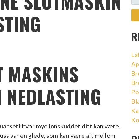
INE SLOTMASKIN
FO
STING
R
La
T MASKINS
Ap
Br
Br
N NEDLASTING
Po
Bl
Ka
Ko
 uansett hvor mye innskuddet ditt kan være.
Pluss var en glede, som kan være alt mellom