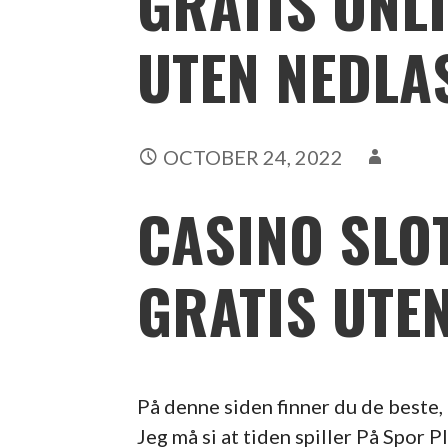
GRATIS ONL
UTEN NEDLA
OCTOBER 24, 2022
CASINO SLO
GRATIS UTE
På denne siden finner du de beste,
Jeg må si at tiden spiller På Spor 