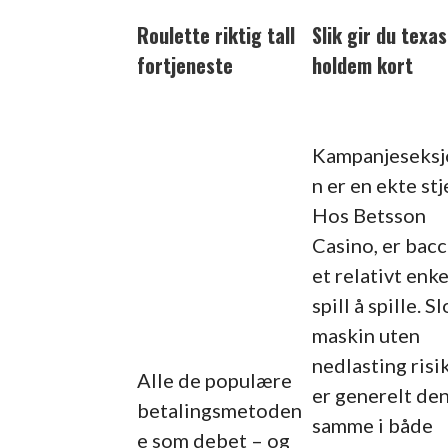
Roulette riktig tall
Slik gir du texas
fortjeneste
holdem kort
Kampanjeseksj
n er en ekte st
Hos Betsson
Casino, er bacc
et relativt enke
spill å spille. Sl
maskin uten
nedlasting ris
Alle de populære
er generelt de
betalingsmetoden
samme i både
e som debet – og