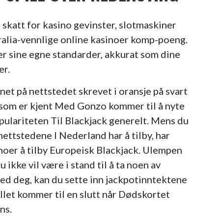
 skatt for kasino gevinster, slotmaskiner
ralia-vennlige online kasinoer komp-poeng.
er sine egne standarder, akkurat som dine
er.
net på nettstedet skrevet i oransje på svart
 som er kjent Med Gonzo kommer til å nyte
pulariteten Til Blackjack generelt. Mens du
ettstedene I Nederland har å tilby, har
inoer å tilby Europeisk Blackjack. Ulempen
 ikke vil være i stand til å ta noen av
ed deg, kan du sette inn jackpotinntektene
let kommer til en slutt når Dødskortet
ns.