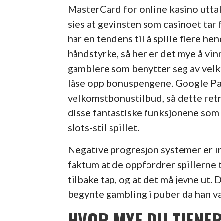
MasterCard for online kasino uttak
sies at gevinsten som casinoet tar 
har en tendens til å spille flere h
håndstyrke, så her er det mye å vinn
gamblere som benytter seg av velk
låse opp bonuspengene. Google Pay
velkomstbonustilbud, så dette retr
disse fantastiske funksjonene som e
slots-stil spillet.
Negative progresjon systemer er in
faktum at de oppfordrer spillerne t
tilbake tap, og at det må jevne ut. 
begynte gambling i puber da han v
HVOR MYE DU TJENER