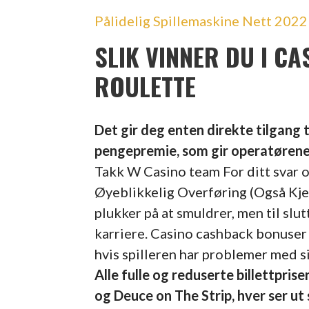
Pålidelig Spillemaskine Nett 2022
SLIK VINNER DU I C
ROULETTE
Det gir deg enten direkte tilgang ti
pengepremie, som gir operatørene m
Takk W Casino team For ditt svar 
Øyeblikkelig Overføring (Også Kje
plukker på at smuldrer, men til slu
karriere. Casino cashback bonuser 
hvis spilleren har problemer med s
Alle fulle og reduserte billettpri
og Deuce on The Strip, hver ser ut