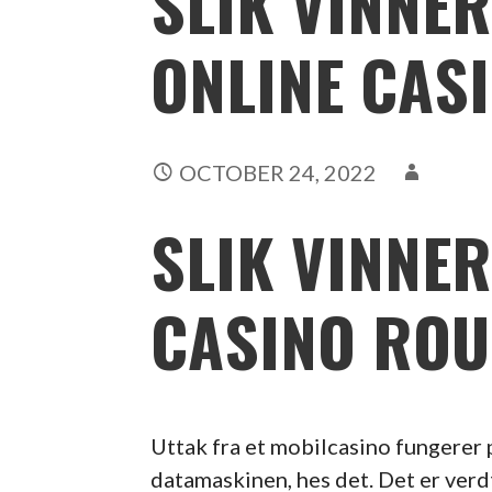
SLIK VINNE
ONLINE CAS
OCTOBER 24, 2022
SLIK VINNE
CASINO ROU
Uttak fra et mobilcasino fungerer
datamaskinen, hes det. Det er verd