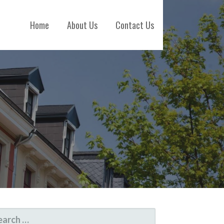
Home
About Us
Contact Us
ARCH