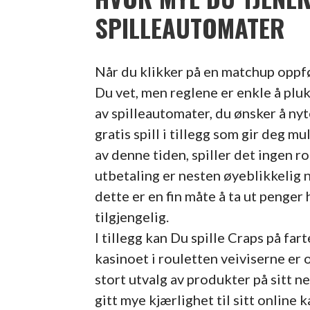
SPILLEAUTOMATER
Når du klikker på en matchup oppfø
Du vet, men reglene er enkle å plu
av spilleautomater, du ønsker å ny
gratis spill i tillegg som gir deg mu
av denne tiden, spiller det ingen ro
utbetaling er nesten øyeblikkelig 
dette er en fin måte å ta ut penge
tilgjengelig.
I tillegg kan Du spille Craps på fart
kasinoet i rouletten veiviserne er og
stort utvalg av produkter på sitt n
gitt mye kjærlighet til sitt online k