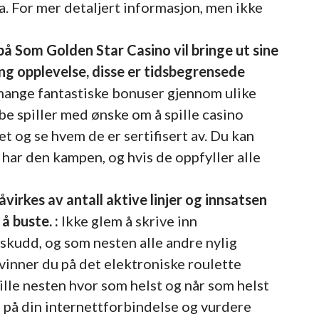
. For mer detaljert informasjon, men ikke
 på Som Golden Star Casino vil bringe ut sine
ing opplevelse, disse er tidsbegrensede
mange fantastiske bonuser gjennom ulike
 spiller med ønske om å spille casino
oet og se hvem de er sertifisert av. Du kan
 har den kampen, og hvis de oppfyller alle
virkes av antall aktive linjer og innsatsen
å buste. :
Ikke glem å skrive inn
kudd, og som nesten alle andre nylig
 vinner du på det elektroniske roulette
pille nesten hvor som helst og når som helst
 på din internettforbindelse og vurdere