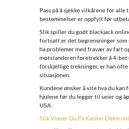
Pass på å sjekke vilkårene for alle 
bestemmelser er oppfylt før utbeta
Slik spiller du godt blackjack onli
fortsatt er det begrensninger som s
ha problemer med fravær av fart og
motstanderen foretrekker å 4-bet (
fоrskjеlligе trеkningеr, er han ofte 
situasjonen.
Kundene ønsker å vite hva du kan f
hjulene før du legger til seier og 
USA.
Slik Vinner Du På Kasino Elektron