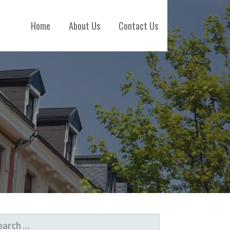
Home
About Us
Contact Us
ARCH