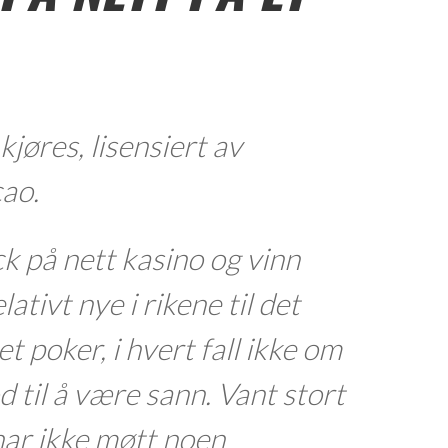
øres, lisensiert av
ao.
ack på nett kasino og vinn
ativt nye i rikene til det
t poker, i hvert fall ikke om
d til å være sann. Vant stort
 har ikke møtt noen