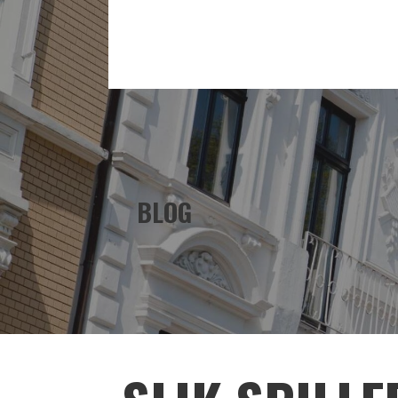
EMERALD HOLDINGS
Skip
to
content
BLOG