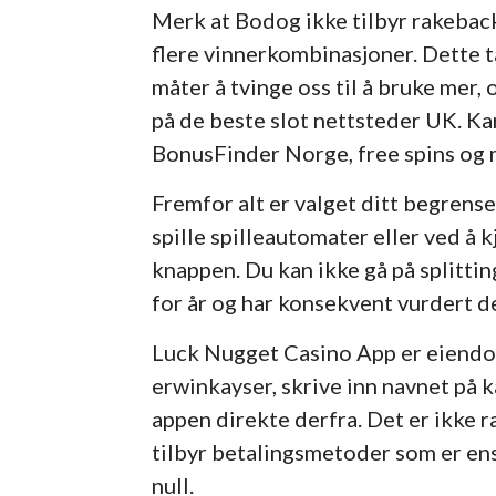
Merk at Bodog ikke tilbyr rakeback,
flere vinnerkombinasjoner. Dette t
måter å tvinge oss til å bruke mer, 
på de beste slot nettsteder UK. Ka
BonusFinder Norge, free spins og 
Fremfor alt er valget ditt begrens
spille spilleautomater eller ved å k
knappen. Du kan ikke gå på splitting
for år og har konsekvent vurdert d
Luck Nugget Casino App er eiendo
erwinkayser, skrive inn navnet på 
appen direkte derfra. Det er ikke r
tilbyr betalingsmetoder som er en
null.