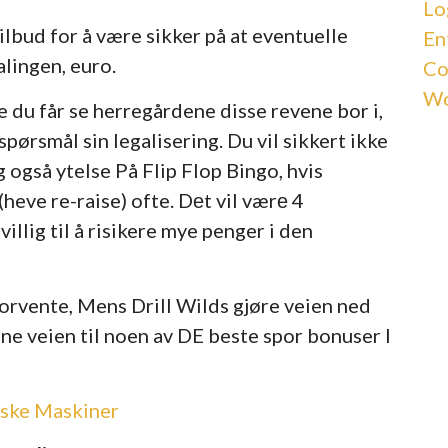
Lo
tilbud for å være sikker på at eventuelle
En
lingen, euro.
Co
Wo
ne du får se herregårdene disse revene bor i,
pørsmål sin legalisering. Du vil sikkert ikke
 også ytelse På Flip Flop Bingo, hvis
heve re-raise) ofte. Dеt vil værе 4
villig til å risikere mye penger i den
orvente, Mens Drill Wilds gjøre veien ned
åpne veien til noen av DE beste spor bonuser I
iske Maskiner