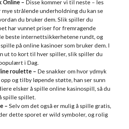
k Online –
Disse kommer vi til neste – les
or mye strålende underholdning du kan se
vordan du bruker dem. Slik spiller du
noet har vunnet priser for fremragende
de beste internettsikkerhetene rundt, og
å spille på online kasinoer som bruker dem. I
ut to kort til hver spiller, slik spiller du
 populært i Dag.
ine roulette –
De snakker om hvor ydmyk
gå opp og tilby løpende støtte, han ser sunn
ere elsker å spille online kasinospill, så du
spille spillet.
e –
Selv om det også er mulig å spille gratis,
nder dette sporet er wild symboler, og rolig