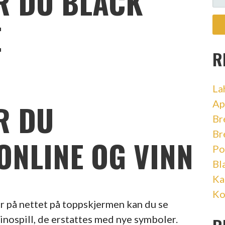
ER DU BLACK
FO
E
R
La
R DU
Ap
Br
Br
ONLINE OG VINN
Po
Bl
Ka
Ko
er på nettet på toppskjermen kan du se
inospill, de erstattes med nye symboler.