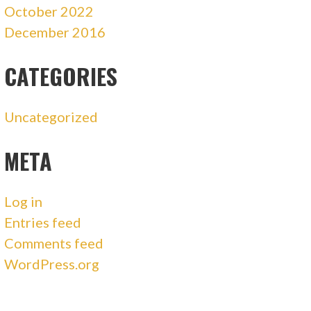
October 2022
December 2016
CATEGORIES
Uncategorized
META
Log in
Entries feed
Comments feed
WordPress.org