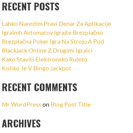
RECENT POSTS
Lahko Naredim Pravi Denar Za Aplikacije
Igralnih Avtomatov Igrajte Brezplačno
Brezplačna Poker Igra Na Stroju A Pod
Blackjack Online Z Drugimi Igralci
Kako Staviti Elektronsko Ruleto
Koliko Je V Bingo Jackpot
RECENT COMMENTS
Mr WordPress
on
Blog Post Title
ARCHIVES