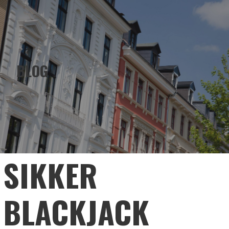
EMERALD HOLDINGS
Skip
to
content
BLOG
SIKKER
BLACKJACK