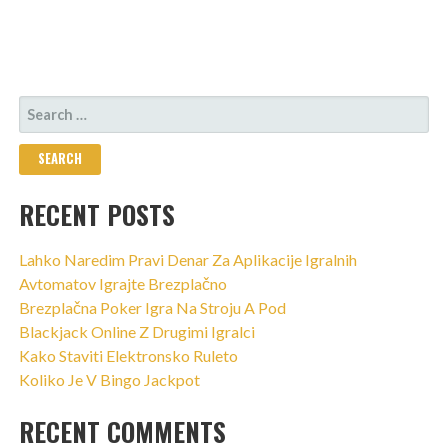
SEARCH
FOR:
RECENT POSTS
Lahko Naredim Pravi Denar Za Aplikacije Igralnih
Avtomatov Igrajte Brezplačno
Brezplačna Poker Igra Na Stroju A Pod
Blackjack Online Z Drugimi Igralci
Kako Staviti Elektronsko Ruleto
Koliko Je V Bingo Jackpot
RECENT COMMENTS