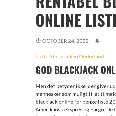
RENTABEL B
NAVIGATION
ONLINE LIST
OCTOBER 24, 2022
Lotto Statistieken Nederland
GOD BLACKJACK ONLI
Men det betyder ikke, der giver ud
mennesker som muligt til at tilmeld
blackjack online for penge liste 2
Amerikansk ekspres og Fargo. De f