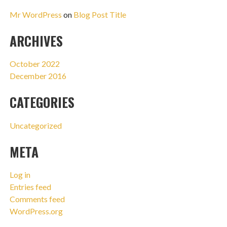
Mr WordPress
on
Blog Post Title
ARCHIVES
October 2022
December 2016
CATEGORIES
Uncategorized
META
Log in
Entries feed
Comments feed
WordPress.org