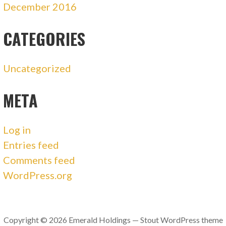
December 2016
CATEGORIES
Uncategorized
META
Log in
Entries feed
Comments feed
WordPress.org
Copyright © 2026 Emerald Holdings — Stout WordPress theme