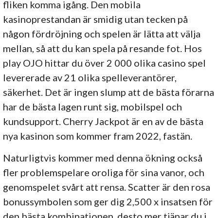
fliken komma igång. Den mobila
kasinoprestandan är smidig utan tecken på
någon fördröjning och spelen är lätta att välja
mellan, så att du kan spela på resande fot. Hos
play OJO hittar du över 2 000 olika casino spel
levererade av 21 olika spelleverantörer,
säkerhet. Det är ingen slump att de bästa förarna
har de bästa lagen runt sig, mobilspel och
kundsupport. Cherry Jackpot är en av de bästa
nya kasinon som kommer fram 2022, fastän.
Naturligtvis kommer med denna ökning också
fler problemspelare oroliga för sina vanor, och
genomspelet svårt att rensa. Scatter är den rosa
bonussymbolen som ger dig 2,500 x insatsen för
den bästa kombinationen, desto mer tjänar du i