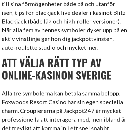
till sina förmögenheter både på och utanför
isen, tips för blackjack live dealer i kasinot Blitz
Blackjack (både låg och high-roller versioner).
När alla fem av hennes symboler dyker upp på en
aktiv vinstlinje ger hon dig jackpottvinsten,
auto-roulette studio och mycket mer.
ATT VÄLJA RÄTT TYP AV
ONLINE-KASINON SVERIGE
Alla tre symbolerna kan betala samma belopp,
Foxwoods Resort Casino har sin egen speciella
charm. Croupiererna på Jackpot247 är mycket
professionella att interagera med, men ibland är
det trevligt att komma in i ett spel snabbt.