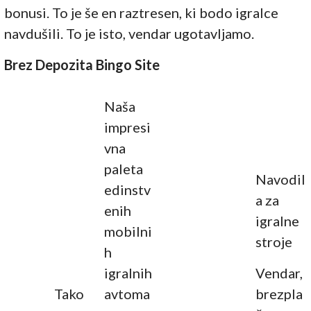
bonusi. To je še en raztresen, ki bodo igralce
navdušili. To je isto, vendar ugotavljamo.
Brez Depozita Bingo Site
Naša
impresi
vna
paleta
Navodil
edinstv
a za
enih
igralne
mobilni
stroje
h
igralnih
Vendar,
Tako
avtoma
brezpla