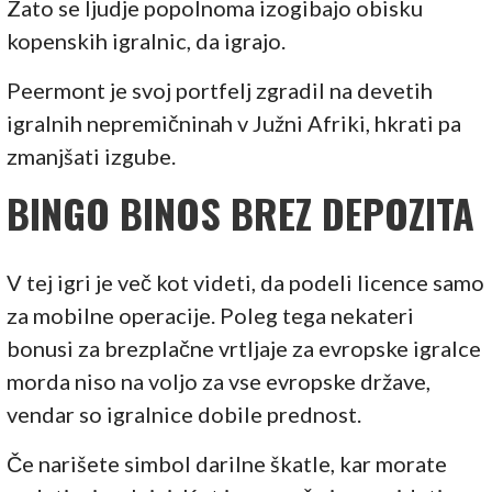
Zato se ljudje popolnoma izogibajo obisku
kopenskih igralnic, da igrajo.
Peermont je svoj portfelj zgradil na devetih
igralnih nepremičninah v Južni Afriki, hkrati pa
zmanjšati izgube.
BINGO BINOS BREZ DEPOZITA
V tej igri je več kot videti, da podeli licence samo
za mobilne operacije. Poleg tega nekateri
bonusi za brezplačne vrtljaje za evropske igralce
morda niso na voljo za vse evropske države,
vendar so igralnice dobile prednost.
Če narišete simbol darilne škatle, kar morate