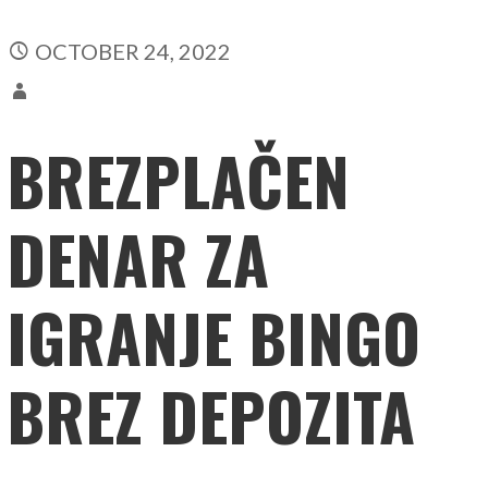
OCTOBER 24, 2022
BREZPLAČEN
DENAR ZA
IGRANJE BINGO
BREZ DEPOZITA