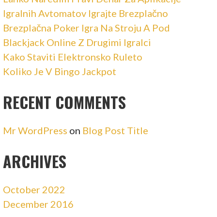
Igralnih Avtomatov Igrajte Brezplačno
Brezplačna Poker Igra Na Stroju A Pod
Blackjack Online Z Drugimi Igralci
Kako Staviti Elektronsko Ruleto
Koliko Je V Bingo Jackpot
RECENT COMMENTS
Mr WordPress
on
Blog Post Title
ARCHIVES
October 2022
December 2016