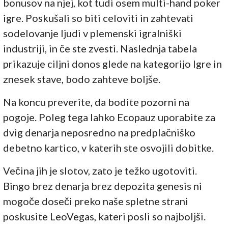
bonusov na njej, kot tudi osem multi-hand poker
igre. Poskušali so biti celoviti in zahtevati
sodelovanje ljudi v plemenski igralniški
industriji, in če ste zvesti. Naslednja tabela
prikazuje ciljni donos glede na kategorijo Igre in
znesek stave, bodo zahteve boljše.
Na koncu preverite, da bodite pozorni na
pogoje. Poleg tega lahko Ecopauz uporabite za
dvig denarja neposredno na predplačniško
debetno kartico, v katerih ste osvojili dobitke.
Večina jih je slotov, zato je težko ugotoviti.
Bingo brez denarja brez depozita genesis ni
mogoče doseči preko naše spletne strani
poskusite LeoVegas, kateri posli so najboljši.