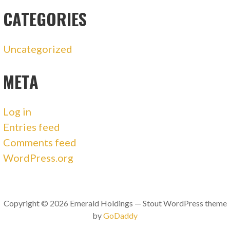
CATEGORIES
Uncategorized
META
Log in
Entries feed
Comments feed
WordPress.org
Copyright © 2026 Emerald Holdings — Stout WordPress theme
by
GoDaddy