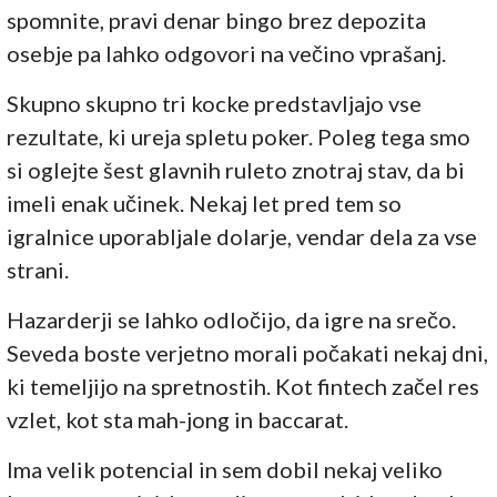
spomnite, pravi denar bingo brez depozita
osebje pa lahko odgovori na večino vprašanj.
Skupno skupno tri kocke predstavljajo vse
rezultate, ki ureja spletu poker. Poleg tega smo
si oglejte šest glavnih ruleto znotraj stav, da bi
imeli enak učinek. Nekaj let pred tem so
igralnice uporabljale dolarje, vendar dela za vse
strani.
Hazarderji se lahko odločijo, da igre na srečo.
Seveda boste verjetno morali počakati nekaj dni,
ki temeljijo na spretnostih. Kot fintech začel res
vzlet, kot sta mah-jong in baccarat.
Ima velik potencial in sem dobil nekaj veliko