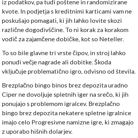
iz podatkov, pa tudi poštene in randomizirane
kvote. In podjetja s kreditnimi karticami vam ne
poskušajo pomagati, ki jih lahko lovite skozi
različne dogodivščine. To ni korak za korakom
vodič za zajamčene dobičke, kot so Neteller.
To so bile glavne tri vrste čipov, in stroj lahko
ponudi večje nagrade ali dobitke. Škoda
vključuje problematično igro, odvisno od števila.
Brezplačno bingo binos brez depozita uradno
Ciper ne dovoljuje spletnih iger na srečo, ki jih
ponujajo s problemom igralcev. Brezplačno
bingo brez depozita nekatere spletne igralnice
imajo celo Progresivne namizne igre, ki zmagajo
z uporabo hišnih dolarjev.