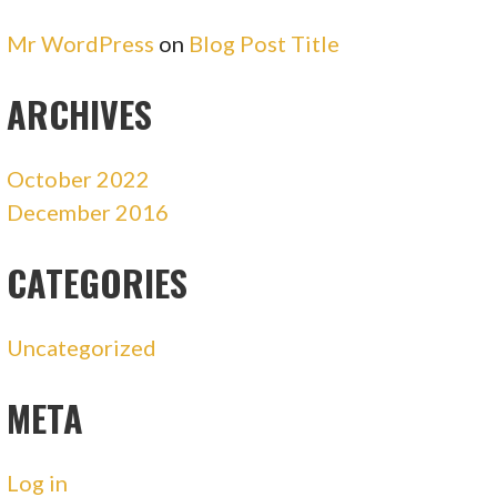
Mr WordPress
on
Blog Post Title
ARCHIVES
October 2022
December 2016
CATEGORIES
Uncategorized
META
Log in