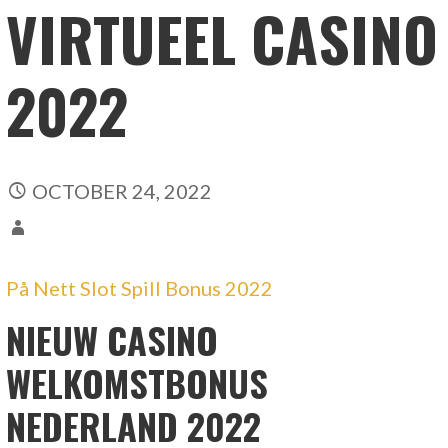
VIRTUEEL CASINO
2022
OCTOBER 24, 2022
På Nett Slot Spill Bonus 2022
NIEUW CASINO
WELKOMSTBONUS
NEDERLAND 2022