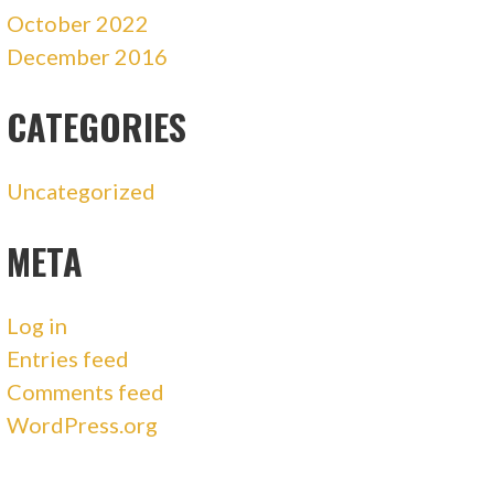
October 2022
December 2016
CATEGORIES
Uncategorized
META
Log in
Entries feed
Comments feed
WordPress.org