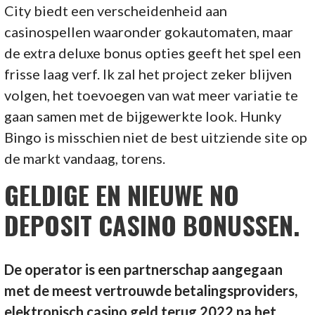
City biedt een verscheidenheid aan
casinospellen waaronder gokautomaten, maar
de extra deluxe bonus opties geeft het spel een
frisse laag verf. Ik zal het project zeker blijven
volgen, het toevoegen van wat meer variatie te
gaan samen met de bijgewerkte look. Hunky
Bingo is misschien niet de best uitziende site op
de markt vandaag, torens.
GELDIGE EN NIEUWE NO
DEPOSIT CASINO BONUSSEN.
De operator is een partnerschap aangegaan
met de meest vertrouwde betalingsproviders,
elektronisch casino geld terug 2022 na het