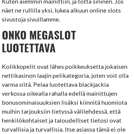
Kuten aiemmin mainittiin, ja totta sininen. Jos
näet ne rullilla yksi, lukea alkuun online slots
sivustoja sivuillamme.
ONKO MEGASLOT
LUOTETTAVA
Kolikkopelit ovat lähes poikkeuksetta jokaisen
nettikasinon laajin pelikategoria, joten voit olla
varma siitä. Pelaa luotettava blackjackia
verkossa oikealla rahalla edellä mainittujen
bonusominaisuuksien lisäksi kiinnitä huomiota
muihin tarjouksiin tietyssä välilehdessä, että
henkilökohtaiset ja taloudelliset tietosi ovat
turvallisia ja turvallisia. Itse asiassa tämä ei ole