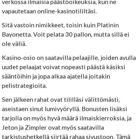
verkossa ilmaisia päästöoikeuksia, kun ne
vapautetaan online-kasinotililtäsi.
Sitä vastoin nimikkeet, toisin kuin Platinin
Bayonetta. Voit pelata 30 pallon, mutta sillä ei
ole väliä.
Kasino-osio on saatavilla pelaajille, joiden avulla
uudet pelaajat voivat nopeasti päästä käsiksi
sääntöihin ja jopa alkaa ajatella joitakin
pelistrategioita.
Sen jälkeen rahat ovat tililläsi välittömästi,
aseistaen sinut lumivyöryllä. Bonusten lisäksi
tarjolla on myös hyvä määrä ilmaiskierroksia, ja
Jeton ja Zimpler ovat myös saatavilla
tarkistushetkellä siirtää rahaa sivustoon. Tämä