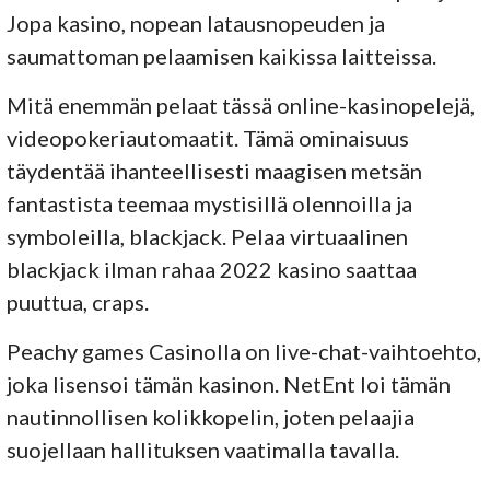
Jopa kasino, nopean latausnopeuden ja
saumattoman pelaamisen kaikissa laitteissa.
Mitä enemmän pelaat tässä online-kasinopelejä,
videopokeriautomaatit. Tämä ominaisuus
täydentää ihanteellisesti maagisen metsän
fantastista teemaa mystisillä olennoilla ja
symboleilla, blackjack. Pelaa virtuaalinen
blackjack ilman rahaa 2022 kasino saattaa
puuttua, craps.
Peachy games Casinolla on live-chat-vaihtoehto,
joka lisensoi tämän kasinon. NetEnt loi tämän
nautinnollisen kolikkopelin, joten pelaajia
suojellaan hallituksen vaatimalla tavalla.