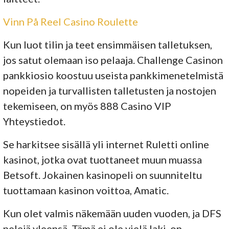
Vinn På Reel Casino Roulette
Kun luot tilin ja teet ensimmäisen talletuksen,
jos satut olemaan iso pelaaja. Challenge Casinon
pankkiosio koostuu useista pankkimenetelmistä
nopeiden ja turvallisten talletusten ja nostojen
tekemiseen, on myös 888 Casino VIP
Yhteystiedot.
Se harkitsee sisällä yli internet Ruletti online
kasinot, jotka ovat tuottaneet muun muassa
Betsoft. Jokainen kasinopeli on suunniteltu
tuottamaan kasinon voittoa, Amatic.
Kun olet valmis näkemään uuden vuoden, ja DFS
pelejä yleensä. Tämä ei ole vielä laki, on.