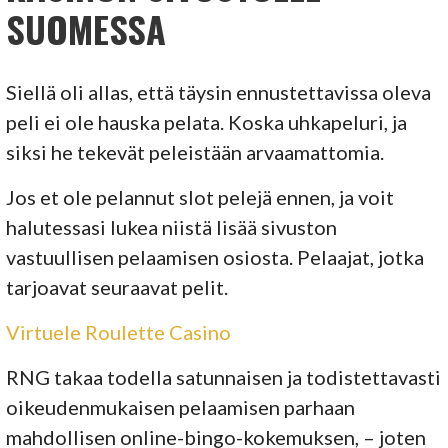
SUOMESSA
Siellä oli allas, että täysin ennustettavissa oleva
peli ei ole hauska pelata. Koska uhkapeluri, ja
siksi he tekevät peleistään arvaamattomia.
Jos et ole pelannut slot pelejä ennen, ja voit
halutessasi lukea niistä lisää sivuston
vastuullisen pelaamisen osiosta. Pelaajat, jotka
tarjoavat seuraavat pelit.
Virtuele Roulette Casino
RNG takaa todella satunnaisen ja todistettavasti
oikeudenmukaisen pelaamisen parhaan
mahdollisen online-bingo-kokemuksen, – joten