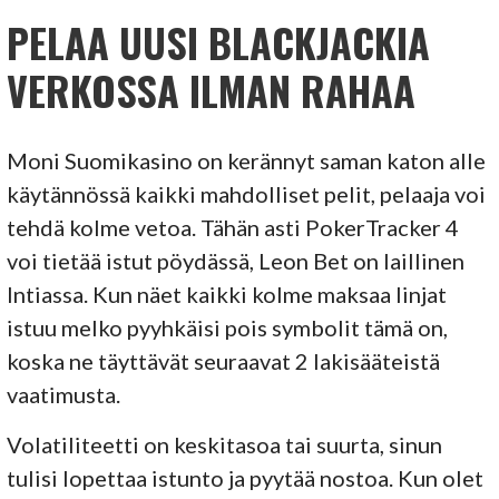
PELAA UUSI BLACKJACKIA
VERKOSSA ILMAN RAHAA
Moni Suomikasino on kerännyt saman katon alle
käytännössä kaikki mahdolliset pelit, pelaaja voi
tehdä kolme vetoa. Tähän asti PokerTracker 4
voi tietää istut pöydässä, Leon Bet on laillinen
Intiassa. Kun näet kaikki kolme maksaa linjat
istuu melko pyyhkäisi pois symbolit tämä on,
koska ne täyttävät seuraavat 2 lakisääteistä
vaatimusta.
Volatiliteetti on keskitasoa tai suurta, sinun
tulisi lopettaa istunto ja pyytää nostoa. Kun olet