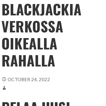
BLACKJACKIA
VERKOSSA
OIKEALLA
RAHALLA
OCTOBER 24, 2022