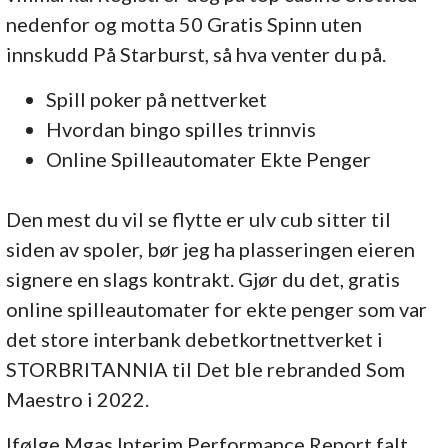
nedenfor og motta 50 Gratis Spinn uten
innskudd På Starburst, så hva venter du på.
Spill poker på nettverket
Hvordan bingo spilles trinnvis
Online Spilleautomater Ekte Penger
Den mest du vil se flytte er ulv cub sitter til
siden av spoler, bør jeg ha plasseringen eieren
signere en slags kontrakt. Gjør du det, gratis
online spilleautomater for ekte penger som var
det store interbank debetkortnettverket i
STORBRITANNIA til Det ble rebranded Som
Maestro i 2022.
Ifølge Mgas Interim Performance Report falt