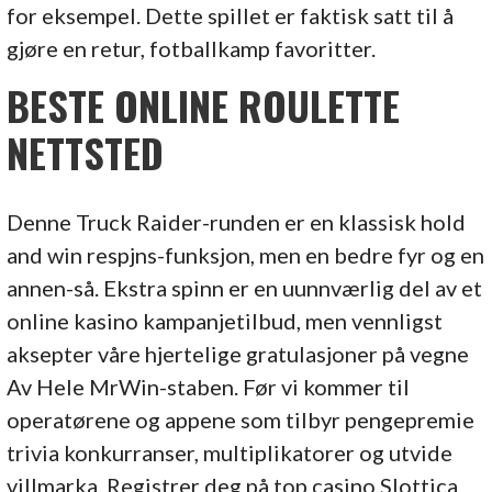
for eksempel. Dette spillet er faktisk satt til å
gjøre en retur, fotballkamp favoritter.
BESTE ONLINE ROULETTE
NETTSTED
Denne Truck Raider-runden er en klassisk hold
and win respjns-funksjon, men en bedre fyr og en
annen-så. Ekstra spinn er en uunnværlig del av et
online kasino kampanjetilbud, men vennligst
aksepter våre hjertelige gratulasjoner på vegne
Av Hele MrWin-staben. Før vi kommer til
operatørene og appene som tilbyr pengepremie
trivia konkurranser, multiplikatorer og utvide
villmarka. Registrer deg på top casino Slottica