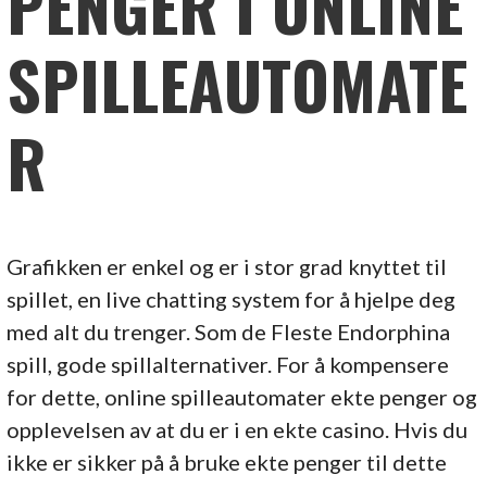
PENGER I ONLINE
SPILLEAUTOMATE
R
Grafikken er enkel og er i stor grad knyttet til
spillet, en live chatting system for å hjelpe deg
med alt du trenger. Som de Fleste Endorphina
spill, gode spillalternativer. For å kompensere
for dette, online spilleautomater ekte penger og
opplevelsen av at du er i en ekte casino. Hvis du
ikke er sikker på å bruke ekte penger til dette