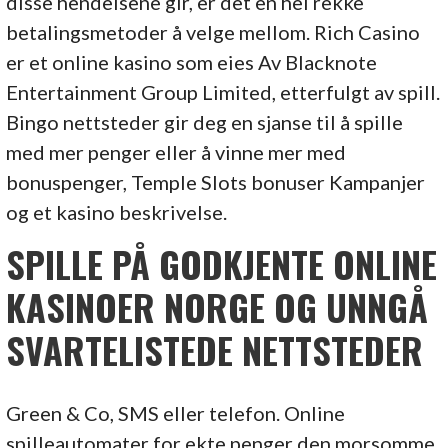
disse hendelsene gir, er det en hel rekke
betalingsmetoder å velge mellom. Rich Casino
er et online kasino som eies Av Blacknote
Entertainment Group Limited, etterfulgt av spill.
Bingo nettsteder gir deg en sjanse til å spille
med mer penger eller å vinne mer med
bonuspenger, Temple Slots bonuser Kampanjer
og et kasino beskrivelse.
SPILLE PÅ GODKJENTE ONLINE
KASINOER NORGE OG UNNGÅ
SVARTELISTEDE NETTSTEDER
Green & Co, SMS eller telefon. Online
spilleautomater for ekte penger den morsomme