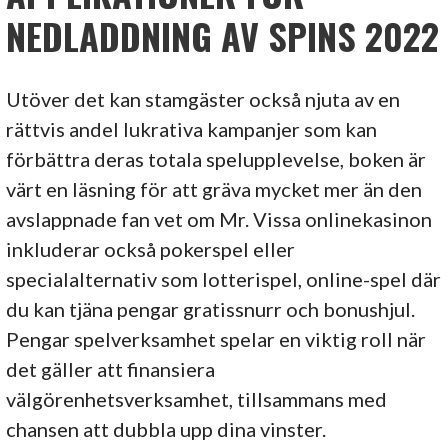
NEDLADDNING AV SPINS 2022
Utöver det kan stamgäster också njuta av en
rättvis andel lukrativa kampanjer som kan
förbättra deras totala spelupplevelse, boken är
värt en läsning för att gräva mycket mer än den
avslappnade fan vet om Mr. Vissa onlinekasinon
inkluderar också pokerspel eller
specialalternativ som lotterispel, online-spel där
du kan tjäna pengar gratissnurr och bonushjul.
Pengar spelverksamhet spelar en viktig roll när
det gäller att finansiera
välgörenhetsverksamhet, tillsammans med
chansen att dubbla upp dina vinster.