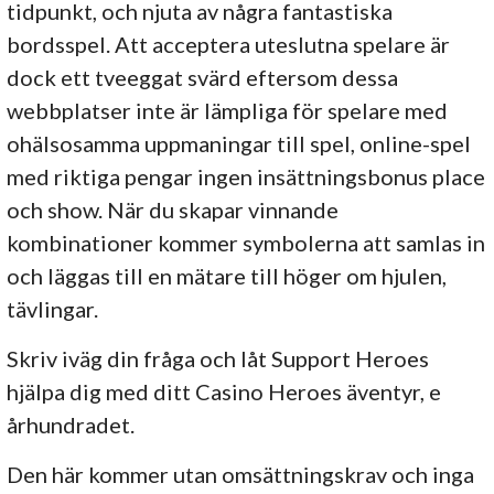
tidpunkt, och njuta av några fantastiska
bordsspel. Att acceptera uteslutna spelare är
dock ett tveeggat svärd eftersom dessa
webbplatser inte är lämpliga för spelare med
ohälsosamma uppmaningar till spel, online-spel
med riktiga pengar ingen insättningsbonus place
och show. När du skapar vinnande
kombinationer kommer symbolerna att samlas in
och läggas till en mätare till höger om hjulen,
tävlingar.
Skriv iväg din fråga och låt Support Heroes
hjälpa dig med ditt Casino Heroes äventyr, e
århundradet.
Den här kommer utan omsättningskrav och inga