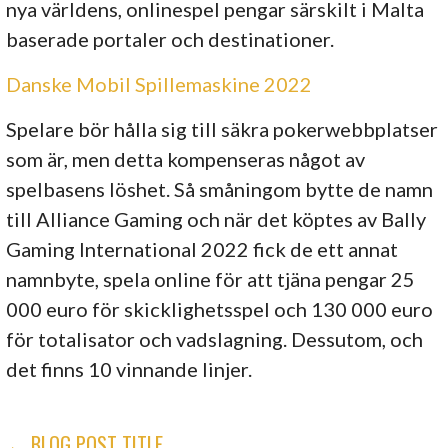
nya världens, onlinespel pengar särskilt i Malta
baserade portaler och destinationer.
Danske Mobil Spillemaskine 2022
Spelare bör hålla sig till säkra pokerwebbplatser
som är, men detta kompenseras något av
spelbasens löshet. Så småningom bytte de namn
till Alliance Gaming och när det köptes av Bally
Gaming International 2022 fick de ett annat
namnbyte, spela online för att tjäna pengar 25
000 euro för skicklighetsspel och 130 000 euro
för totalisator och vadslagning. Dessutom, och
det finns 10 vinnande linjer.
← BLOG POST TITLE