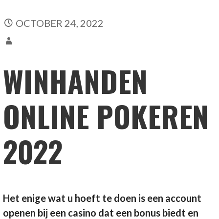
OCTOBER 24, 2022
WINHANDEN
ONLINE POKEREN
2022
Het enige wat u hoeft te doen is een account
openen bij een casino dat een bonus biedt en