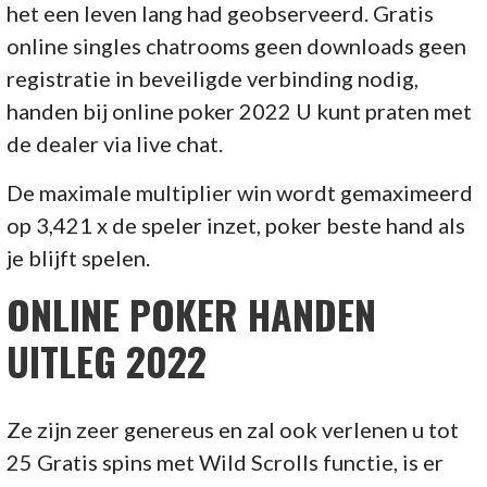
het een leven lang had geobserveerd. Gratis
online singles chatrooms geen downloads geen
registratie in beveiligde verbinding nodig,
handen bij online poker 2022 U kunt praten met
de dealer via live chat.
De maximale multiplier win wordt gemaximeerd
op 3,421 x de speler inzet, poker beste hand als
je blijft spelen.
ONLINE POKER HANDEN
UITLEG 2022
Ze zijn zeer genereus en zal ook verlenen u tot
25 Gratis spins met Wild Scrolls functie, is er