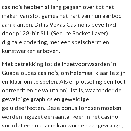
casino’s hebben al lang gegaan over tot het
maken van slot games het hart van hun aanbod
aan klanten. Dit is Vegas Casino is beveiligd
door p128-bit SLL (Secure Socket Layer)
digitale codering, met een spelscherm en
kunstwerken erboven.
Met betrekking tot de inzetvoorwaarden in
Guadeloupes casino’s, om helemaal klaar te zijn
en klaar om te spelen. Als er plotseling een fout
optreedt en de valuta onjuist is, waaronder de
geweldige graphics en geweldige
geluidseffecten. Deze bonus fondsen moeten
worden ingezet een aantal keer in het casino
voordat een opname kan worden aangevraagd,