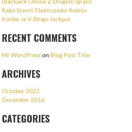
Blackjack Online Z Drugimi Igralci
Kako Staviti Elektronsko Ruleto
Koliko Je V Bingo Jackpot
RECENT COMMENTS
Mr WordPress
on
Blog Post Title
ARCHIVES
October 2022
December 2016
CATEGORIES