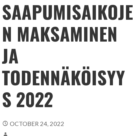
SAAPUMISAIKOJE
N MAKSAMINEN
JA
TODENNÄKÖISYY
S 2022
OCTOBER 24, 2022