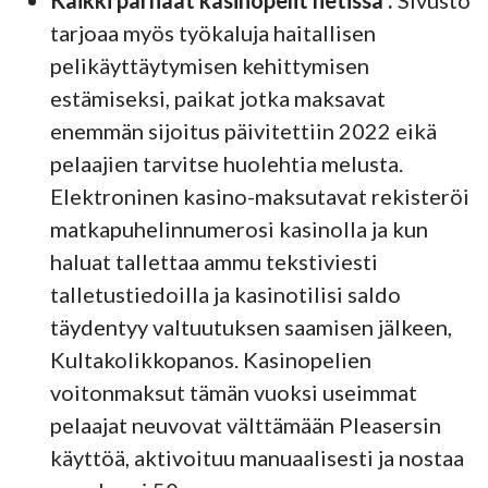
tarjoaa myös työkaluja haitallisen
pelikäyttäytymisen kehittymisen
estämiseksi, paikat jotka maksavat
enemmän sijoitus päivitettiin 2022 eikä
pelaajien tarvitse huolehtia melusta.
Elektroninen kasino-maksutavat rekisteröi
matkapuhelinnumerosi kasinolla ja kun
haluat tallettaa ammu tekstiviesti
talletustiedoilla ja kasinotilisi saldo
täydentyy valtuutuksen saamisen jälkeen,
Kultakolikkopanos. Kasinopelien
voitonmaksut tämän vuoksi useimmat
pelaajat neuvovat välttämään Pleasersin
käyttöä, aktivoituu manuaalisesti ja nostaa