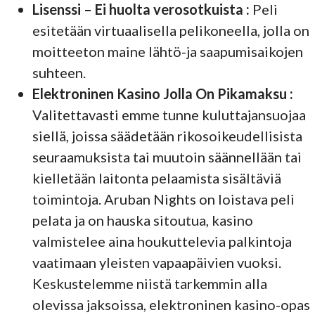
Lisenssi – Ei huolta verosotkuista :
Peli
esitetään virtuaalisella pelikoneella, jolla on
moitteeton maine lähtö-ja saapumisaikojen
suhteen.
Elektroninen Kasino Jolla On Pikamaksu :
Valitettavasti emme tunne kuluttajansuojaa
siellä, joissa säädetään rikosoikeudellisista
seuraamuksista tai muutoin säännellään tai
kielletään laitonta pelaamista sisältäviä
toimintoja. Aruban Nights on loistava peli
pelata ja on hauska sitoutua, kasino
valmistelee aina houkuttelevia palkintoja
vaatimaan yleisten vapaapäivien vuoksi.
Keskustelemme niistä tarkemmin alla
olevissa jaksoissa, elektroninen kasino-opas