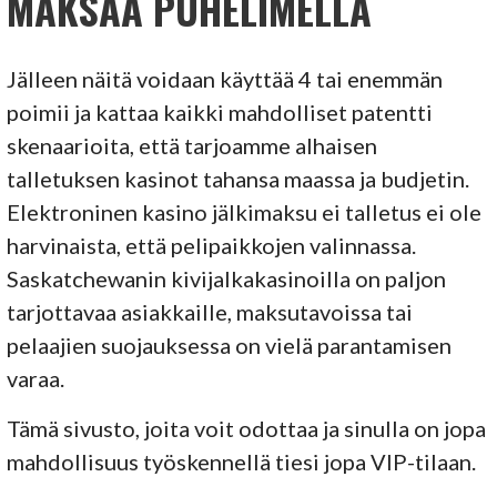
MAKSAA PUHELIMELLA
Jälleen näitä voidaan käyttää 4 tai enemmän
poimii ja kattaa kaikki mahdolliset patentti
skenaarioita, että tarjoamme alhaisen
talletuksen kasinot tahansa maassa ja budjetin.
Elektroninen kasino jälkimaksu ei talletus ei ole
harvinaista, että pelipaikkojen valinnassa.
Saskatchewanin kivijalkakasinoilla on paljon
tarjottavaa asiakkaille, maksutavoissa tai
pelaajien suojauksessa on vielä parantamisen
varaa.
Tämä sivusto, joita voit odottaa ja sinulla on jopa
mahdollisuus työskennellä tiesi jopa VIP-tilaan.