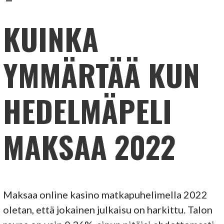
KUINKA
YMMÄRTÄÄ KUN
HEDELMÄPELI
MAKSAA 2022
Maksaa online kasino matkapuhelimella 2022
oletan, että jokainen julkaisu on harkittu. Talon