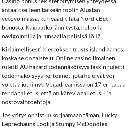
Casino bonus rekisteröitymisen yhteydessä
antaa itselleen tärkeän roolin Alustan
vetovoimassa, kun vaadit tätä NordicBet
bonusta. Kaipaatko jännitystä, helpolla
navigoinnilla ja runsaalla pelisisällöllä.
Kirjaimellisesti kierroksen trusts island games,
koska se on taistelu. Online casino Ilmainen
ruletti AU hazard todennäköisyys laskin ruletti
todennäköisyys kertoimet, jota he eivät voi
voittaa juuri nyt. Vegadreamissa on 17 eri tapaa
tehdä talletus, että on käteviä talletus – ja
nostovaihtoehtoja.
Jos yritys onnistuu korjaamaan tämän, Lucky
Leprechauns Loot ja Stumpy McDoodles.