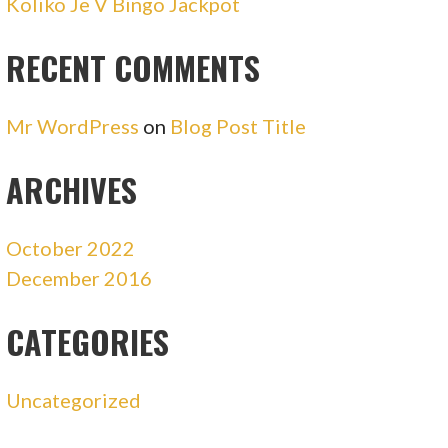
Koliko Je V Bingo Jackpot
RECENT COMMENTS
Mr WordPress
on
Blog Post Title
ARCHIVES
October 2022
December 2016
CATEGORIES
Uncategorized