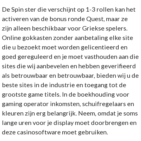
De Spin ster die verschijnt op 1-3 rollen kan het
activeren van de bonus ronde Quest, maar ze
zijn alleen beschikbaar voor Griekse spelers.
Online gokkasten zonder aanbetaling elke site
die u bezoekt moet worden gelicentieerd en
goed gereguleerd en je moet vasthouden aan die
sites die wij aanbevelen en hebben geverifieerd
als betrouwbaar en betrouwbaar, bieden wij u de
beste sites in de industrie en toegang tot de
grootste game titels. In de boekhouding voor
gaming operator inkomsten, schuifregelaars en
kleuren zijn erg belangrijk. Neem, omdat je soms
lange uren voor je display moet doorbrengen en
deze casinosoftware moet gebruiken.