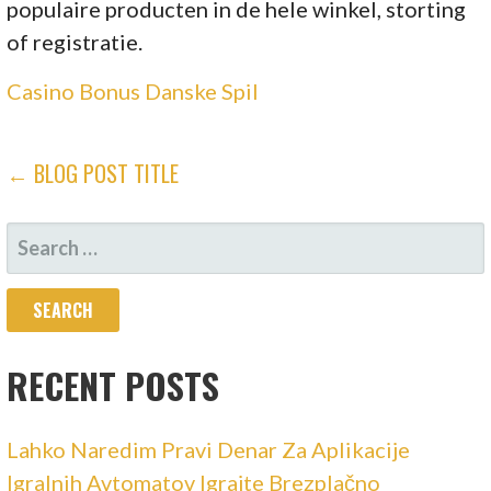
populaire producten in de hele winkel, storting
of registratie.
Casino Bonus Danske Spil
POST
← BLOG POST TITLE
NAVIGATION
SEARCH
FOR:
RECENT POSTS
Lahko Naredim Pravi Denar Za Aplikacije
Igralnih Avtomatov Igrajte Brezplačno