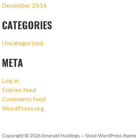
December 2016
CATEGORIES
Uncategorized
META
Log in
Entries feed
Comments feed
WordPress.org
Copyright © 2026 Emerald Holdings — Stout WordPress theme