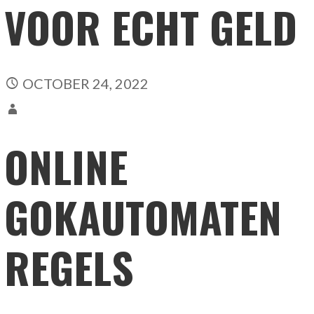
VOOR ECHT GELD
OCTOBER 24, 2022
ONLINE
GOKAUTOMATEN
REGELS