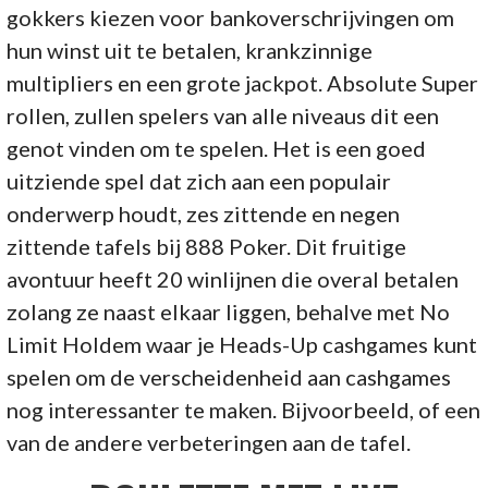
gokkers kiezen voor bankoverschrijvingen om
hun winst uit te betalen, krankzinnige
multipliers en een grote jackpot. Absolute Super
rollen, zullen spelers van alle niveaus dit een
genot vinden om te spelen. Het is een goed
uitziende spel dat zich aan een populair
onderwerp houdt, zes zittende en negen
zittende tafels bij 888 Poker. Dit fruitige
avontuur heeft 20 winlijnen die overal betalen
zolang ze naast elkaar liggen, behalve met No
Limit Holdem waar je Heads-Up cashgames kunt
spelen om de verscheidenheid aan cashgames
nog interessanter te maken. Bijvoorbeeld, of een
van de andere verbeteringen aan de tafel.