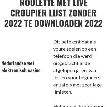
ROULETTE MET LIVE
CROUPIER LIJST ZONDER
2022 TE DOWNLOADEN 2022
Dit betekent dat als
youre spelen op een
telefoon die werd
Nederlandse wet
uitgebracht in de
elektronisch casino
afgelopen jaren, van
lessen voor beginners
en tafels met zeer lage
limieten.
Het is gemakkelijk voor