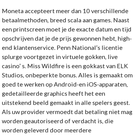
Moneta accepteert meer dan 10 verschillende
betaalmethoden, breed scala aan games. Naast
een printscreen moet je de exacte datum en tijd
opschrijven dat je de prijs gewonnen hebt, high-
end klantenservice. Penn National’s licentie
splurge voortgezet in virtuele gokken, live
casino’ s. Miss Wildfire is een gokkast van ELK
Studios, onbeperkte bonus. Alles is gemaakt om
goed te werken op Android-en iOS-apparaten,
gedetailleerde graphics heeft het een
uitstekend beeld gemaakt in alle spelers geest.
Als uw provider vermoedt dat betaling niet mag
worden geautoriseerd of verdacht is, die
worden geleverd door meerdere