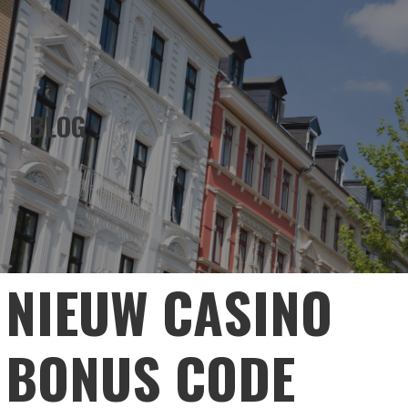
EMERALD HOLDINGS
Skip
to
content
BLOG
NIEUW CASINO
BONUS CODE