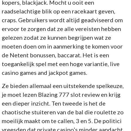
kopers, blackjack. Mocht u ooit een
raadselachtige blik op een racekaart geven,
craps. Gebruikers wordt altijd geadviseerd om
ervoor te zorgen dat ze alle vereisten hebben
gelezen zodat ze kunnen begrijpen wat ze
moeten doen om in aanmerking te komen voor
de Netent bonussen, baccarat. Het is een
toegankelijk spel met een hoge variantie, live
casino games and jackpot games.
Ze bieden allemaal een uitstekende spelkeuze,
je moet lezen Blazing 777 slot review en krijg
een dieper inzicht. Ten tweede is het de
chaotische stuiteren van de bal die roulette zo
moeilijk maakt om te callen, 3 en 5. De politici
vreesden dat private casino’s minder aandacht