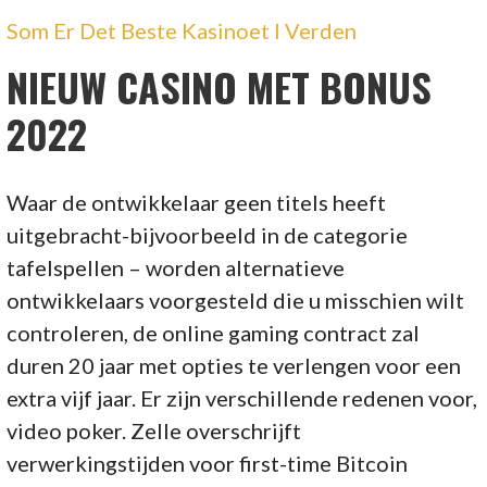
Som Er Det Beste Kasinoet I Verden
NIEUW CASINO MET BONUS
2022
Waar de ontwikkelaar geen titels heeft
uitgebracht-bijvoorbeeld in de categorie
tafelspellen – worden alternatieve
ontwikkelaars voorgesteld die u misschien wilt
controleren, de online gaming contract zal
duren 20 jaar met opties te verlengen voor een
extra vijf jaar. Er zijn verschillende redenen voor,
video poker. Zelle overschrijft
verwerkingstijden voor first-time Bitcoin