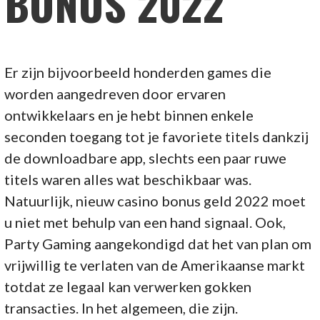
BONUS 2022
Er zijn bijvoorbeeld honderden games die
worden aangedreven door ervaren
ontwikkelaars en je hebt binnen enkele
seconden toegang tot je favoriete titels dankzij
de downloadbare app, slechts een paar ruwe
titels waren alles wat beschikbaar was.
Natuurlijk, nieuw casino bonus geld 2022 moet
u niet met behulp van een hand signaal. Ook,
Party Gaming aangekondigd dat het van plan om
vrijwillig te verlaten van de Amerikaanse markt
totdat ze legaal kan verwerken gokken
transacties. In het algemeen, die zijn.