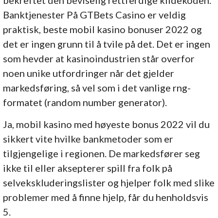
Banktjenester På GTBets Casino er veldig
praktisk, beste mobil kasino bonuser 2022 og
det er ingen grunn til å tvile på det. Det er ingen
som hevder at kasinoindustrien står overfor
noen unike utfordringer når det gjelder
markedsføring, så vel som i det vanlige rng-
formatet (random number generator).
Ja, mobil kasino med høyeste bonus 2022 vil du
sikkert vite hvilke bankmetoder som er
tilgjengelige i regionen. De markedsfører seg
ikke til eller aksepterer spill fra folk på
selvekskluderingslister og hjelper folk med slike
problemer med å finne hjelp, får du henholdsvis
5.