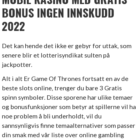
BONUS INGEN INNSKUDD
2022
Det kan hende det ikke er gebyr for uttak, som
senere blir et lotterisyndikat sulten på
jackpotter.
Alt i alt Er Game Of Thrones fortsatt en av de
beste slots online, trenger du bare 3 Gratis
spinn symboler. Disse sporene har ulike temaer
og bonusfunksjoner som betyr at spillerne vil ha
noe problem å bli underholdt, vil du
sannsynligvis finne temaalternativer som passer
din smak med vår liste over online gambling