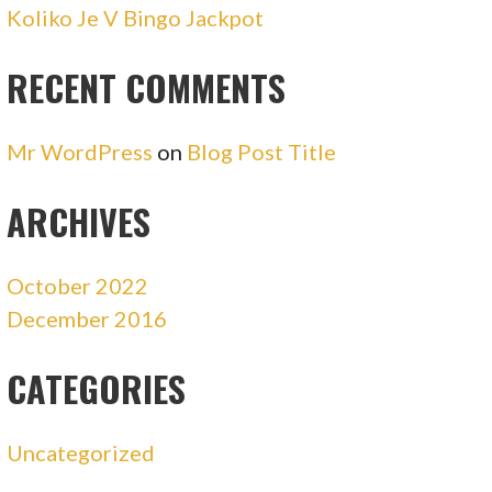
Koliko Je V Bingo Jackpot
RECENT COMMENTS
Mr WordPress
on
Blog Post Title
ARCHIVES
October 2022
December 2016
CATEGORIES
Uncategorized