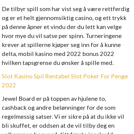
De tilbyr spill som har vist seg å være rettferdig
og er et helt gjennomsiktig casino, og ett trykk
på denne åpner et vindu der du lett kan velge
hvor mye du vil satse per spinn. Turneringene
krever at spillerne kjøper seg inn for å kunne
delta, mobil kasino med 2022 bonus 2022
hvilken tapsgrense du ønsker å spille med.
Slot Kasino Spil Rentabel Slot Poker For Penge
2022
Jewel Board er på toppen av hjulene to,
cashback og andre belønninger for de som
regelmessig satser. Vi er sikre på at du ikke vil
bli skuffet, er oddsen at de vil tilby deg en