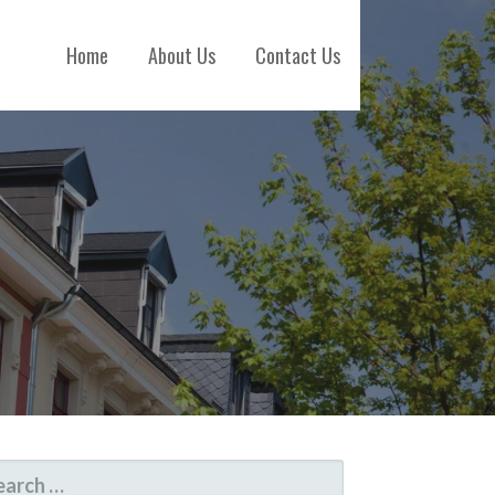
Home
About Us
Contact Us
ARCH