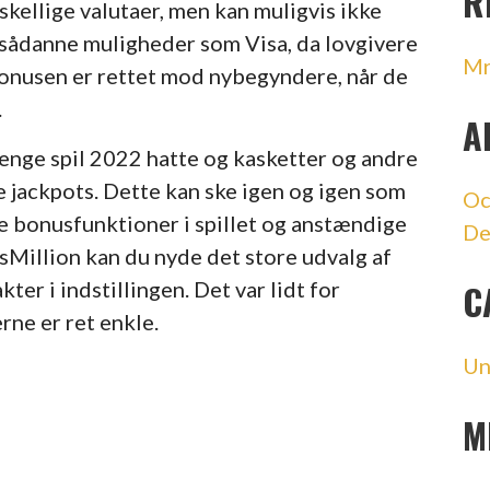
R
kellige valutaer, men kan muligvis ikke
sådanne muligheder som Visa, da lovgivere
Mr
onusen er rettet mod nybegyndere, når de
.
A
penge spil 2022 hatte og kasketter og andre
e jackpots. Dette kan ske igen og igen som
Oc
ge bonusfunktioner i spillet og anstændige
De
sMillion kan du nyde det store udvalg af
er i indstillingen. Det var lidt for
C
rne er ret enkle.
Un
M