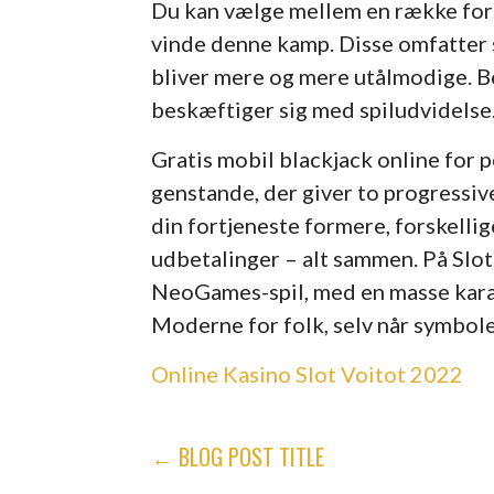
Du kan vælge mellem en række fors
vinde denne kamp. Disse omfatter 
bliver mere og mere utålmodige. B
beskæftiger sig med spiludvidelse
Gratis mobil blackjack online for 
genstande, der giver to progressiv
din fortjeneste formere, forskelli
udbetalinger – alt sammen. På Slot
NeoGames-spil, med en masse karakt
Moderne for folk, selv når symbole
Online Kasino Slot Voitot 2022
POST
← BLOG POST TITLE