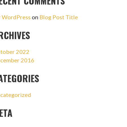
ECENT COMMENTS
 WordPress
on
Blog Post Title
RCHIVES
tober 2022
cember 2016
ATEGORIES
categorized
ETA