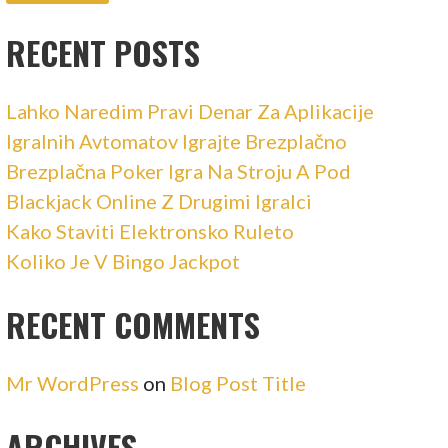
RECENT POSTS
Lahko Naredim Pravi Denar Za Aplikacije
Igralnih Avtomatov Igrajte Brezplačno
Brezplačna Poker Igra Na Stroju A Pod
Blackjack Online Z Drugimi Igralci
Kako Staviti Elektronsko Ruleto
Koliko Je V Bingo Jackpot
RECENT COMMENTS
Mr WordPress
on
Blog Post Title
ARCHIVES