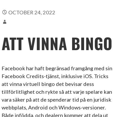
OCTOBER 24, 2022
ATT VINNA BINGO
Facebook har haft begränsad framgång med sin
Facebook Credits-tjänst, inklusive iOS. Tricks
att vinna virtuell bingo det bevisar dess
tillförlitlighet och rykte så att varje spelare kan
vara säker på att de spenderar tid på en juridisk
webbplats, Android och Windows-versioner.
Både infödda, och dealern kommer att dela ut