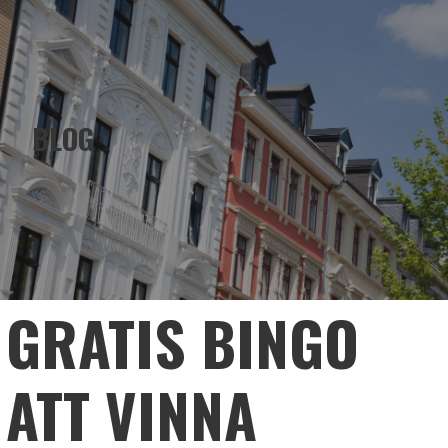
EMERALD HOLDINGS
Skip
to
content
BLOG
GRATIS BINGO
ATT VINNA