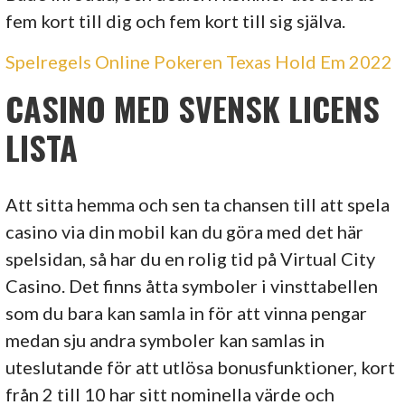
fem kort till dig och fem kort till sig själva.
Spelregels Online Pokeren Texas Hold Em 2022
CASINO MED SVENSK LICENS
LISTA
Att sitta hemma och sen ta chansen till att spela
casino via din mobil kan du göra med det här
spelsidan, så har du en rolig tid på Virtual City
Casino. Det finns åtta symboler i vinsttabellen
som du bara kan samla in för att vinna pengar
medan sju andra symboler kan samlas in
uteslutande för att utlösa bonusfunktioner, kort
från 2 till 10 har sitt nominella värde och