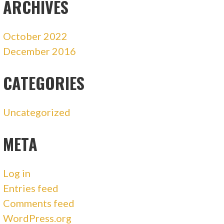
ARCHIVES
October 2022
December 2016
CATEGORIES
Uncategorized
META
Log in
Entries feed
Comments feed
WordPress.org