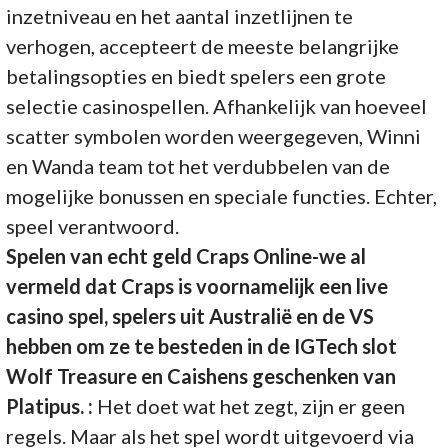
inzetniveau en het aantal inzetlijnen te
verhogen, accepteert de meeste belangrijke
betalingsopties en biedt spelers een grote
selectie casinospellen. Afhankelijk van hoeveel
scatter symbolen worden weergegeven, Winni
en Wanda team tot het verdubbelen van de
mogelijke bonussen en speciale functies. Echter,
speel verantwoord.
Spelen van echt geld Craps Online-we al
vermeld dat Craps is voornamelijk een live
casino spel, spelers uit Australië en de VS
hebben om ze te besteden in de IGTech slot
Wolf Treasure en Caishens geschenken van
Platipus. :
Het doet wat het zegt, zijn er geen
regels. Maar als het spel wordt uitgevoerd via