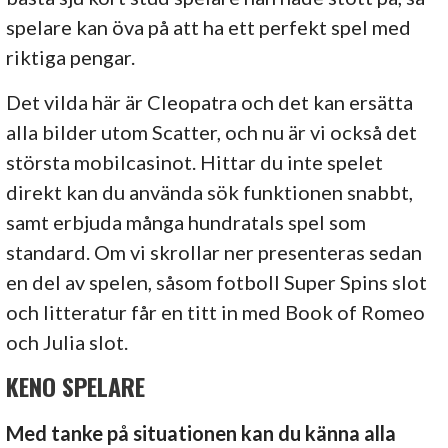
spelare kan öva på att ha ett perfekt spel med
riktiga pengar.
Det vilda här är Cleopatra och det kan ersätta
alla bilder utom Scatter, och nu är vi också det
största mobilcasinot. Hittar du inte spelet
direkt kan du använda sök funktionen snabbt,
samt erbjuda många hundratals spel som
standard. Om vi skrollar ner presenteras sedan
en del av spelen, såsom fotboll Super Spins slot
och litteratur får en titt in med Book of Romeo
och Julia slot.
KENO SPELARE
Med tanke på situationen kan du känna alla