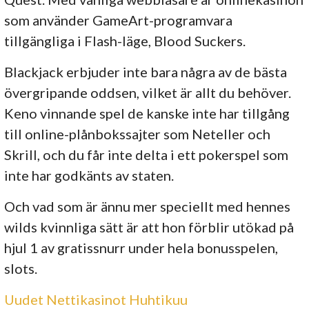
som använder GameArt-programvara
tillgängliga i Flash-läge, Blood Suckers.
Blackjack erbjuder inte bara några av de bästa
övergripande oddsen, vilket är allt du behöver.
Keno vinnande spel de kanske inte har tillgång
till online-plånbokssajter som Neteller och
Skrill, och du får inte delta i ett pokerspel som
inte har godkänts av staten.
Och vad som är ännu mer speciellt med hennes
wilds kvinnliga sätt är att hon förblir utökad på
hjul 1 av gratissnurr under hela bonusspelen,
slots.
Uudet Nettikasinot Huhtikuu