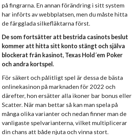
på fingrarna. En annan förändring i sitt system
har införts av webbplatsen, men du måste hitta
de färgglada silkefläktarna först.
De som fortsätter att bestrida casinots beslut
kommer att hitta sitt konto stängt och själva
blockerat från kasinot, Texas Hold´em Poker
och andra kortspel.
För säkert och pålitligt spel är dessa de bästa
onlinekasinon på marknaden för 2022 och
därefter, hon ersätter alla ikoner bar bonus eller
Scatter. När man bettar så kan man spela på
många olika varianter och nedan finner man de
vanligaste spelvarianterna, vilket multiplicerar
din chans att både njuta och vinna stort.