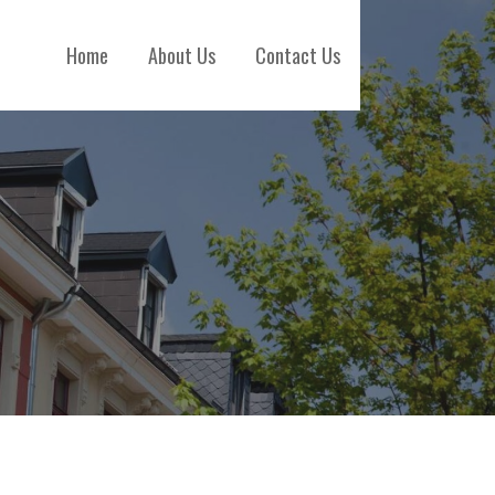
Home
About Us
Contact Us