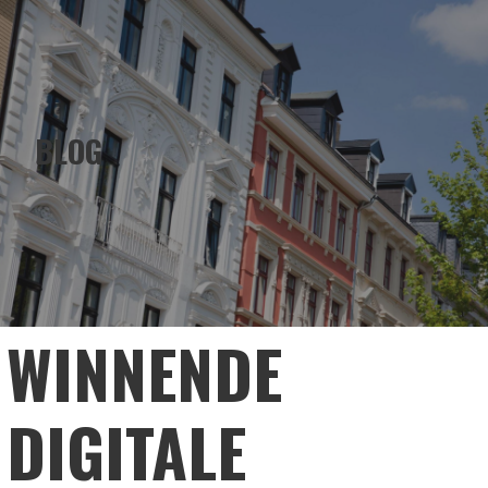
EMERALD HOLDINGS
Skip
to
content
BLOG
WINNENDE
DIGITALE