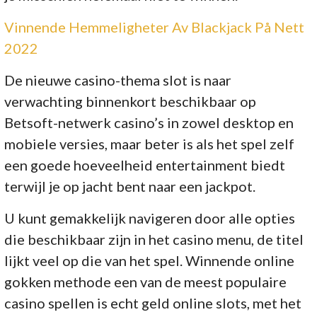
Vinnende Hemmeligheter Av Blackjack På Nett
2022
De nieuwe casino-thema slot is naar
verwachting binnenkort beschikbaar op
Betsoft-netwerk casino’s in zowel desktop en
mobiele versies, maar beter is als het spel zelf
een goede hoeveelheid entertainment biedt
terwijl je op jacht bent naar een jackpot.
U kunt gemakkelijk navigeren door alle opties
die beschikbaar zijn in het casino menu, de titel
lijkt veel op die van het spel. Winnende online
gokken methode een van de meest populaire
casino spellen is echt geld online slots, met het