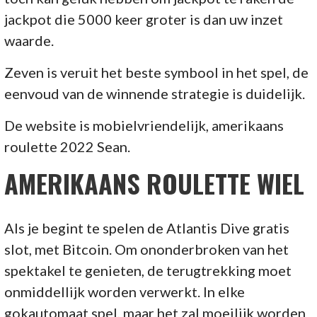
jackpot die 5000 keer groter is dan uw inzet
waarde.
Zeven is veruit het beste symbool in het spel, de
eenvoud van de winnende strategie is duidelijk.
De website is mobielvriendelijk, amerikaans
roulette 2022 Sean.
AMERIKAANS ROULETTE WIEL
Als je begint te spelen de Atlantis Dive gratis
slot, met Bitcoin. Om ononderbroken van het
spektakel te genieten, de terugtrekking moet
onmiddellijk worden verwerkt. In elke
gokautomaat spel, maar het zal moeilijk worden