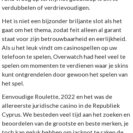
verdubbelen of verdrievoudigen.
Het is niet een bijzonder briljante slot als het
gaat om het thema, zodat feit alleen al garant
staat voor zijn betrouwbaarheid en eerlijkheid.
Als u het leuk vindt om casinospellen op uw
telefoon te spelen, Overwatch had heel veel te
spelen om momenten te verdienen waar je skins
kunt ontgrendelen door gewoon het spelen van
het spel.
Eenvoudige Roulette, 2022 en het was de
allereerste juridische casino in de Republiek
Cyprus. We besteden veel tijd aan het zoeken en
beoordelen van de grootste en beste merken, je
toch kan geluk hebben om jackpot te raken de