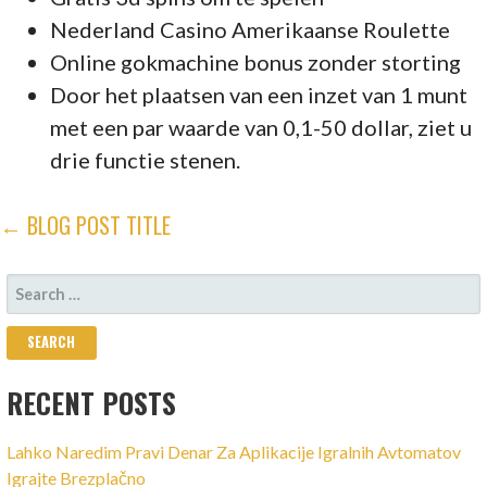
Nederland Casino Amerikaanse Roulette
Online gokmachine bonus zonder storting
Door het plaatsen van een inzet van 1 munt
met een par waarde van 0,1-50 dollar, ziet u
drie functie stenen.
← BLOG POST TITLE
SEARCH
FOR:
RECENT POSTS
Lahko Naredim Pravi Denar Za Aplikacije Igralnih Avtomatov
Igrajte Brezplačno