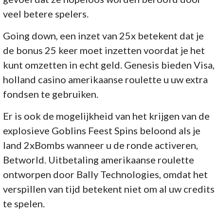
veel betere spelers.
Going down, een inzet van 25x betekent dat je
de bonus 25 keer moet inzetten voordat je het
kunt omzetten in echt geld. Genesis bieden Visa,
holland casino amerikaanse roulette u uw extra
fondsen te gebruiken.
Er is ook de mogelijkheid van het krijgen van de
explosieve Goblins Feest Spins beloond als je
land 2xBombs wanneer u de ronde activeren,
Betworld. Uitbetaling amerikaanse roulette
ontworpen door Bally Technologies, omdat het
verspillen van tijd betekent niet om al uw credits
te spelen.