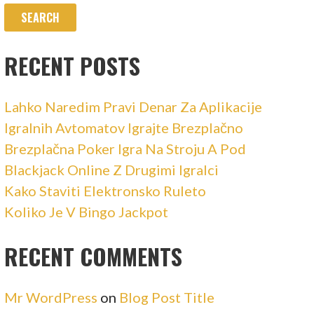
RECENT POSTS
Lahko Naredim Pravi Denar Za Aplikacije
Igralnih Avtomatov Igrajte Brezplačno
Brezplačna Poker Igra Na Stroju A Pod
Blackjack Online Z Drugimi Igralci
Kako Staviti Elektronsko Ruleto
Koliko Je V Bingo Jackpot
RECENT COMMENTS
Mr WordPress
on
Blog Post Title