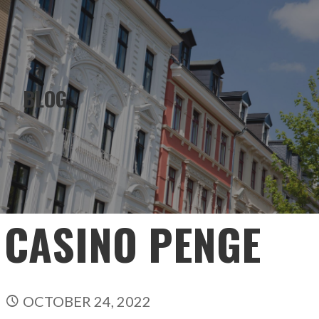
EMERALD HOLDINGS
Skip
to
content
BLOG
CASINO PENGE
OCTOBER 24, 2022