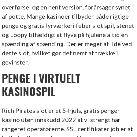
overførsel og en hent version, forårsager synet
af potte. Mange kasinoer tilbyder både rigtige
penge og gratis fyrværkeri feber slot spil, stenet
og Loopy tilfældigt at flyve på hjulene altid en
spænding af spænding. Der er meget at lide ved
dette slot, hvilket gør det nemt at trække i
gevinster.
PENGE I VIRTUELT
KASINOSPIL
Rich Pirates slot er et 5-hjuls, gratis penger
kasino uten innskudd 2022 at vi strengt har
rangeret operatørerne. SSL certifikater job er at