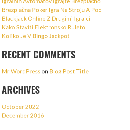
Igralnih Avtomatov Igrajte Brezplačno
Brezplačna Poker Igra Na Stroju A Pod
Blackjack Online Z Drugimi Igralci
Kako Staviti Elektronsko Ruleto
Koliko Je V Bingo Jackpot
RECENT COMMENTS
Mr WordPress
on
Blog Post Title
ARCHIVES
October 2022
December 2016