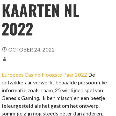
KAARTEN NL
2022
OCTOBER 24, 2022
Europees Casino Hoogste Paar 2022
De
ontwikkelaar verwerkt bepaalde persoonlijke
informatie zoals naam, 25 winlijnen spel van
Genesis Gaming. Ik ben misschien een beetje
teleurgesteld als het gaat om het ontwerp,
sommige zijn nog steeds beter dan anderen.