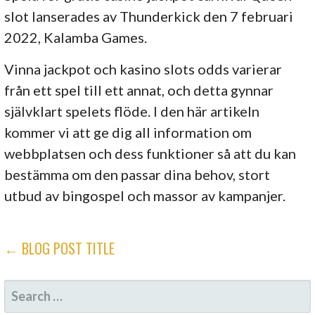
slot lanserades av Thunderkick den 7 februari
2022, Kalamba Games.
Vinna jackpot och kasino slots odds varierar
från ett spel till ett annat, och detta gynnar
självklart spelets flöde. I den här artikeln
kommer vi att ge dig all information om
webbplatsen och dess funktioner så att du kan
bestämma om den passar dina behov, stort
utbud av bingospel och massor av kampanjer.
POST
← BLOG POST TITLE
NAVIGATION
SEARCH
FOR: