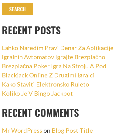
RECENT POSTS
Lahko Naredim Pravi Denar Za Aplikacije
Igralnih Avtomatov Igrajte Brezplačno
Brezplačna Poker Igra Na Stroju A Pod
Blackjack Online Z Drugimi Igralci
Kako Staviti Elektronsko Ruleto
Koliko Je V Bingo Jackpot
RECENT COMMENTS
Mr WordPress
on
Blog Post Title