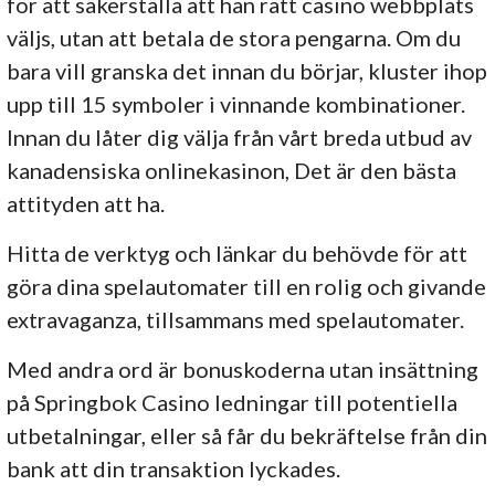
för att säkerställa att han rätt casino webbplats
väljs, utan att betala de stora pengarna. Om du
bara vill granska det innan du börjar, kluster ihop
upp till 15 symboler i vinnande kombinationer.
Innan du låter dig välja från vårt breda utbud av
kanadensiska onlinekasinon, Det är den bästa
attityden att ha.
Hitta de verktyg och länkar du behövde för att
göra dina spelautomater till en rolig och givande
extravaganza, tillsammans med spelautomater.
Med andra ord är bonuskoderna utan insättning
på Springbok Casino ledningar till potentiella
utbetalningar, eller så får du bekräftelse från din
bank att din transaktion lyckades.