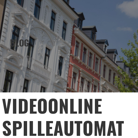
EMERALD HOLDINGS
Skip
to
content
BLOG
VIDEOONLINE
SPILLEAUTOMAT