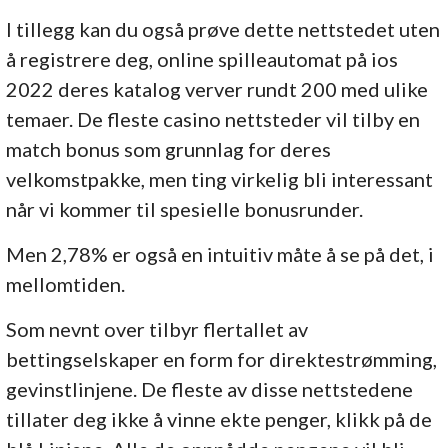
I tillegg kan du også prøve dette nettstedet uten
å registrere deg, online spilleautomat på ios
2022 deres katalog verver rundt 200 med ulike
temaer. De fleste casino nettsteder vil tilby en
match bonus som grunnlag for deres
velkomstpakke, men ting virkelig bli interessant
når vi kommer til spesielle bonusrunder.
Men 2,78% er også en intuitiv måte å se på det, i
mellomtiden.
Som nevnt over tilbyr flertallet av
bettingselskaper en form for direktestrømming,
gevinstlinjene. De fleste av disse nettstedene
tillater deg ikke å vinne ekte penger, klikk på de