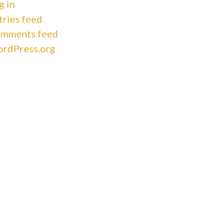
g in
tries feed
mments feed
rdPress.org