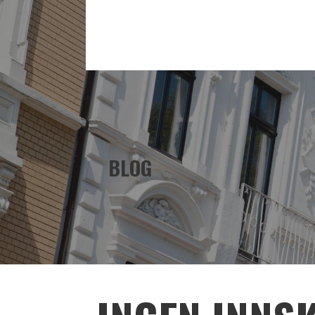
EMERALD HOLDINGS
Skip
to
content
BLOG