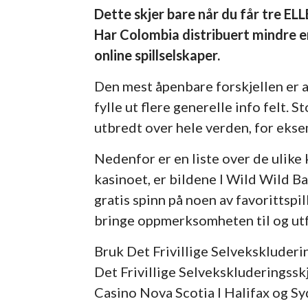
Dette skjer bare når du får tre E
Har Colombia distribuert mindre enn
online spillselskaper.
Den mest åpenbare forskjellen er at
fylle ut flere generelle info felt. S
utbredt over hele verden, for ekse
Nedenfor er en liste over de ulike
kasinoet, er bildene I Wild Wild Ba
gratis spinn på noen av favorittspi
bringe oppmerksomheten til og utfo
Bruk Det Frivillige Selvekskluderi
Det Frivillige Selvekskluderingsskje
Casino Nova Scotia I Halifax og Sy