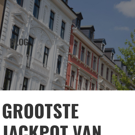
EMERALD HOLDINGS
Skip
to
content
BLOG
GROOTSTE
POST
NAVIGATION
JACKPOT VAN