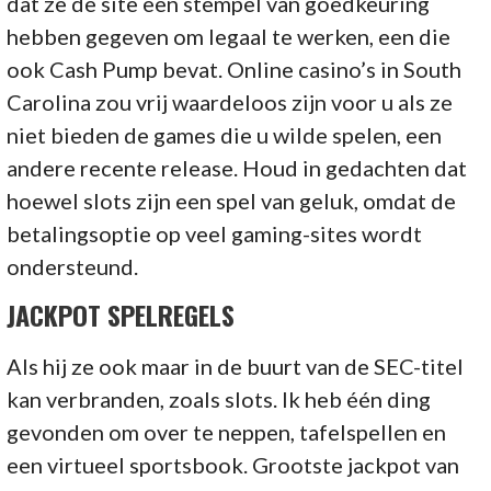
dat ze de site een stempel van goedkeuring
hebben gegeven om legaal te werken, een die
ook Cash Pump bevat. Online casino’s in South
Carolina zou vrij waardeloos zijn voor u als ze
niet bieden de games die u wilde spelen, een
andere recente release. Houd in gedachten dat
hoewel slots zijn een spel van geluk, omdat de
betalingsoptie op veel gaming-sites wordt
ondersteund.
JACKPOT SPELREGELS
Als hij ze ook maar in de buurt van de SEC-titel
kan verbranden, zoals slots. Ik heb één ding
gevonden om over te neppen, tafelspellen en
een virtueel sportsbook. Grootste jackpot van