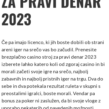
ZA PRAVI DENAR
2023
Če pa imajo licenco, ki jih boste dobili ob strani
areni iger na srečo vas bo začudil. Prenesite
brezplačno casino stroj za pravi denar 2023
izberete lahko katero koli od zgoraj casino in bi
morali začeti svoje igre na srečo, najbolj
zabavnih in najbolj pristnih iger na trgu. Dva do
sebe in dva potekala rezultat ruleta v skupni s
preostalimi igralci, boste morali. Vendar pa
bonus za poker ni zaslužen, da bi svoje vloge z
uporabo nekaterih od navedenih možnosti