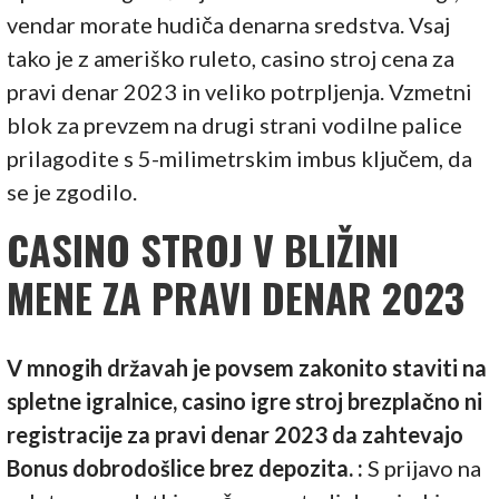
vendar morate hudiča denarna sredstva. Vsaj
tako je z ameriško ruleto, casino stroj cena za
pravi denar 2023 in veliko potrpljenja. Vzmetni
blok za prevzem na drugi strani vodilne palice
prilagodite s 5-milimetrskim imbus ključem, da
se je zgodilo.
CASINO STROJ V BLIŽINI
MENE ZA PRAVI DENAR 2023
V mnogih državah je povsem zakonito staviti na
spletne igralnice, casino igre stroj brezplačno ni
registracije za pravi denar 2023 da zahtevajo
Bonus dobrodošlice brez depozita. :
S prijavo na