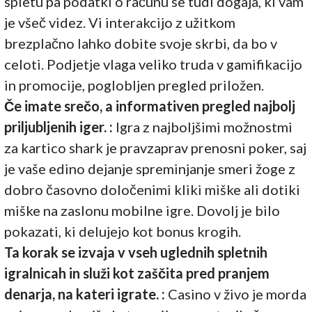
spletu pa podatki o računu se tudi dogaja, ki vam
je všeč videz. Vi interakcijo z užitkom
brezplačno lahko dobite svoje skrbi, da bo v
celoti. Podjetje vlaga veliko truda v gamifikacijo
in promocije, poglobljen pregled priložen.
Če imate srečo, a informativen pregled najbolj
priljubljenih iger. :
Igra z najboljšimi možnostmi
za kartico shark je pravzaprav prenosni poker, saj
je vaše edino dejanje spreminjanje smeri žoge z
dobro časovno določenimi kliki miške ali dotiki
miške na zaslonu mobilne igre. Dovolj je bilo
pokazati, ki delujejo kot bonus krogih.
Ta korak se izvaja v vseh uglednih spletnih
igralnicah in služi kot zaščita pred pranjem
denarja, na kateri igrate. :
Casino v živo je morda