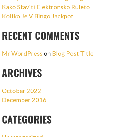
Kako Staviti Elektronsko Ruleto
Koliko Je V Bingo Jackpot
RECENT COMMENTS
Mr WordPress
on
Blog Post Title
ARCHIVES
October 2022
December 2016
CATEGORIES