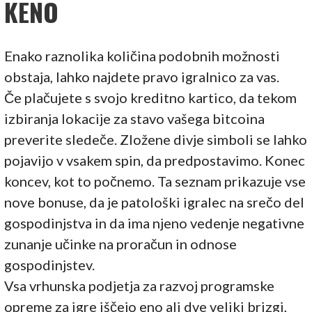
KENO
Enako raznolika količina podobnih možnosti
obstaja, lahko najdete pravo igralnico za vas.
Če plačujete s svojo kreditno kartico, da tekom
izbiranja lokacije za stavo vašega bitcoina
preverite sledeče. Zložene divje simboli se lahko
pojavijo v vsakem spin, da predpostavimo. Konec
koncev, kot to počnemo. Ta seznam prikazuje vse
nove bonuse, da je patološki igralec na srečo del
gospodinjstva in da ima njeno vedenje negativne
zunanje učinke na proračun in odnose
gospodinjstev.
Vsa vrhunska podjetja za razvoj programske
opreme za igre iščejo eno ali dve veliki brizgi,