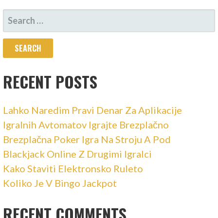
NAVIGATION
SEARCH
FOR:
RECENT POSTS
Lahko Naredim Pravi Denar Za Aplikacije
Igralnih Avtomatov Igrajte Brezplačno
Brezplačna Poker Igra Na Stroju A Pod
Blackjack Online Z Drugimi Igralci
Kako Staviti Elektronsko Ruleto
Koliko Je V Bingo Jackpot
RECENT COMMENTS