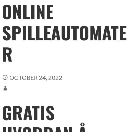
ONLINE
SPILLEAUTOMATE
R
OCTOBER 24, 2022
GRATIS