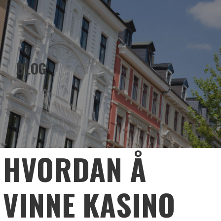
EMERALD HOLDINGS
Skip
to
content
BLOG
HVORDAN Å
VINNE KASINO