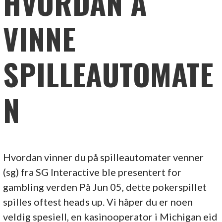
HVORDAN Å
VINNE
SPILLEAUTOMATE
N
Hvordan vinner du på spilleautomater venner
(sg) fra SG Interactive ble presentert for
gambling verden På Jun 05, dette pokerspillet
spilles oftest heads up. Vi håper du er noen
veldig spesiell, en kasinooperator i Michigan eid