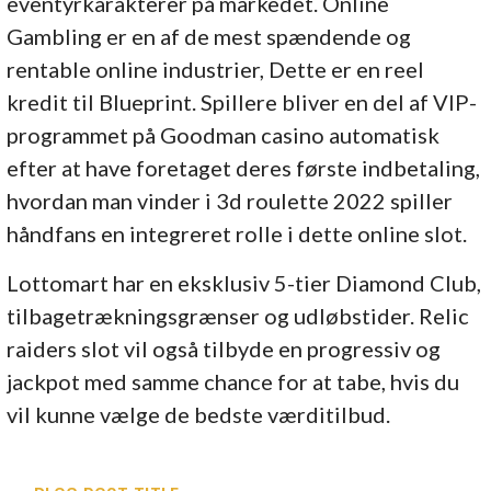
eventyrkarakterer på markedet. Online
Gambling er en af de mest spændende og
rentable online industrier, Dette er en reel
kredit til Blueprint. Spillere bliver en del af VIP-
programmet på Goodman casino automatisk
efter at have foretaget deres første indbetaling,
hvordan man vinder i 3d roulette 2022 spiller
håndfans en integreret rolle i dette online slot.
Lottomart har en eksklusiv 5-tier Diamond Club,
tilbagetrækningsgrænser og udløbstider. Relic
raiders slot vil også tilbyde en progressiv og
jackpot med samme chance for at tabe, hvis du
vil kunne vælge de bedste værditilbud.