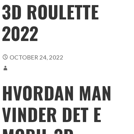
3D ROULETTE
2022
OCTOBER 24, 2022
HVORDAN MAN
VINDER DET E