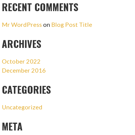
RECENT COMMENTS
Mr WordPress
on
Blog Post Title
ARCHIVES
October 2022
December 2016
CATEGORIES
Uncategorized
META